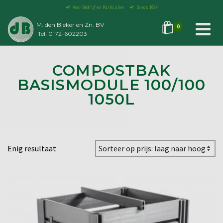
Voor Bedrijf en Particulier
Sinds 1924
M. den Bleker en Zn. BV
0
Tel. 0172-602203
COMPOSTBAK
BASISMODULE 100/100
1050L
Enig resultaat