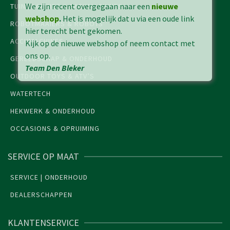
We zijn recent overgegaan naar een
nieuwe
TUINMACHINES & PARKMACHINES
webshop
.
Het is mogelijk dat u via een oude link
ROBOTMAAIERS & ROBOTS
hier terecht bent gekomen.
ACCUMACHINES
Kijk op de nieuwe webshop of neem contact met
ons op.
GEREEDSCHAP & ONDERHOUD
Team Den Bleker
OUTDOOR TOYS & ATV’S
WATERTECH
HEKWERK & ONDERHOUD
OCCASIONS & OPRUIMING
SERVICE OP MAAT
SERVICE | ONDERHOUD
DEALERSCHAPPEN
KLANTENSERVICE