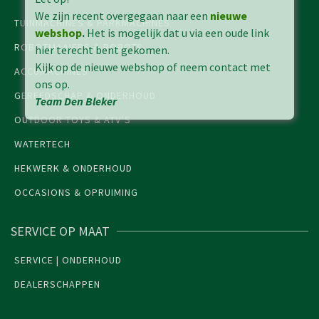
We zijn recent overgegaan naar een
nieuwe
TUINMACHINES & PARKMACHINES
webshop
.
Het is mogelijk dat u via een oude link
ROBOTMAAIERS & ROBOTS
hier terecht bent gekomen.
Kijk op de nieuwe webshop of neem contact met
ACCUMACHINES
ons op.
GEREEDSCHAP & ONDERHOUD
Team Den Bleker
OUTDOOR TOYS & ATV’S
WATERTECH
HEKWERK & ONDERHOUD
OCCASIONS & OPRUIMING
SERVICE OP MAAT
SERVICE | ONDERHOUD
DEALERSCHAPPEN