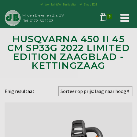
Voor Bedrijf en Particulier
Sinds 1924
M. den Bleker en Zn. BV
0
Tel. 0172-602203
HUSQVARNA 450 II 45
CM SP33G 2022 LIMITED
EDITION ZAAGBLAD -
KETTINGZAAG
Enig resultaat