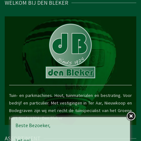
WELKOM BIJ DEN BLEKER
Tuin- en parkmachines. Hout, tuinmaterialen en bestrating. Voor
bedrijf en particulier. Met vestigingen in Ter Aar, Nieuwkoop en
Bodegraven zijn wij met recht de tuinspecialist van het Groene
Hart. Sinds 1924 -
Den Bleker
Beste Bezoeker,
ASSORTIMENT
Let op!