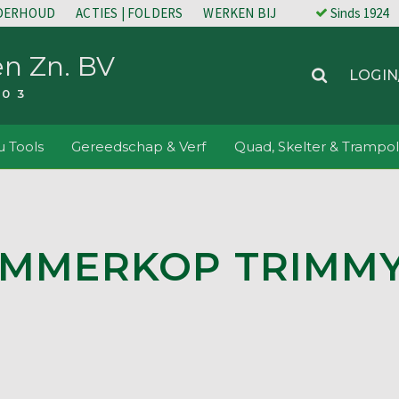
NDERHOUD
ACTIES | FOLDERS
WERKEN BIJ
Sinds 1924
en Zn. BV
LOGIN
203
 Tools
Gereedschap & Verf
Quad, Skelter & Trampol
IMMERKOP TRIMMY 