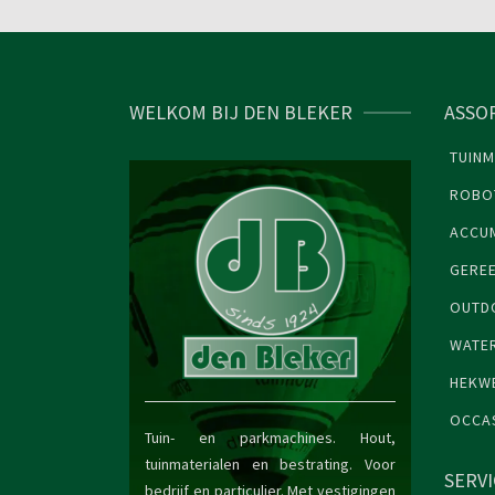
WELKOM BIJ DEN BLEKER
ASSO
TUINM
ROBO
ACCU
GERE
OUTDO
WATE
HEKW
OCCA
Tuin- en parkmachines. Hout,
tuinmaterialen en bestrating. Voor
SERV
bedrijf en particulier. Met vestigingen