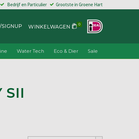
Bedrijf en Particulier
Grootste in Groene Hart
0
/SIGNUP
WINKELWAGEN
ine
Water Tech
Eco & Dier
Sale
SII