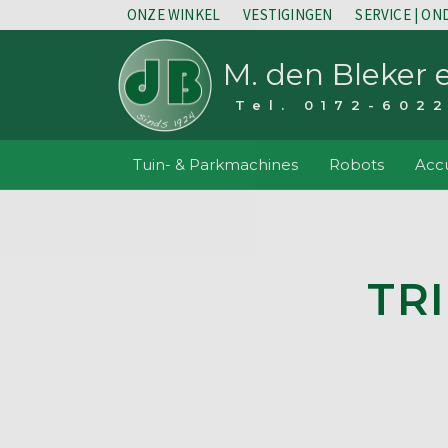
ONZE WINKEL
VESTIGINGEN
SERVICE | O
M. den Bleker 
Tel. 0172-602
Tuin- & Parkmachines
Robots
Accu
TR