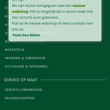
We zijn recent overgegaan naar een
nieuwe
TUINMACHINES & PARKMACHINES
webshop
.
Het is mogelijk dat u via een oude link
ROBOTMAAIERS & ROBOTS
hier terecht bent gekomen.
Kijk op de nieuwe webshop of neem contact met
ACCUMACHINES
ons op.
GEREEDSCHAP & ONDERHOUD
Team Den Bleker
OUTDOOR TOYS & ATV’S
WATERTECH
HEKWERK & ONDERHOUD
OCCASIONS & OPRUIMING
SERVICE OP MAAT
SERVICE | ONDERHOUD
DEALERSCHAPPEN