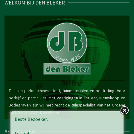
WELKOM BIJ DEN BLEKER
Tuin- en parkmachines. Hout, tuinmaterialen en bestrating. Voor
bedrijf en particulier. Met vestigingen in Ter Aar, Nieuwkoop en
Bodegraven zijn wij met recht de tuinspecialist van het Groene
Hart. Sinds 1924 -
Den Bleker
Beste Bezoeker,
ASSORTIMENT
Let op!