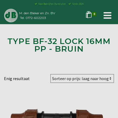
Voor Bedrijf en Particulier
Sinds 1924
M. den Bleker en Zn. BV
0
Tel. 0172-602203
TYPE BF-32 LOCK 16MM
PP - BRUIN
Enig resultaat