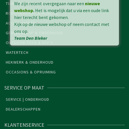
We zijn recent overgegaan naar een
nieuwe
TUINMACHINES & PARKMACHINES
webshop
.
Het is mogelijk dat u via een oude link
ROBOTMAAIERS & ROBOTS
hier terecht bent gekomen.
ACCUMACHINES
Kijk op de nieuwe webshop of neem contact met
ons op.
GEREEDSCHAP & ONDERHOUD
Team Den Bleker
OUTDOOR TOYS & ATV’S
WATERTECH
HEKWERK & ONDERHOUD
OCCASIONS & OPRUIMING
SERVICE OP MAAT
SERVICE | ONDERHOUD
DEALERSCHAPPEN
KLANTENSERVICE