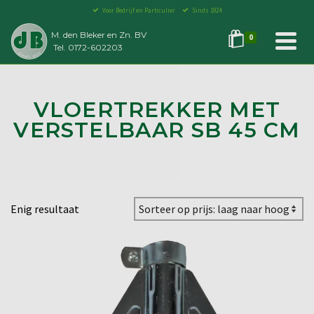
Voor Bedrijf en Particulier
Sinds 1924
M. den Bleker en Zn. BV
0
Tel. 0172-602203
VLOERTREKKER MET
VERSTELBAAR SB 45 CM
Enig resultaat