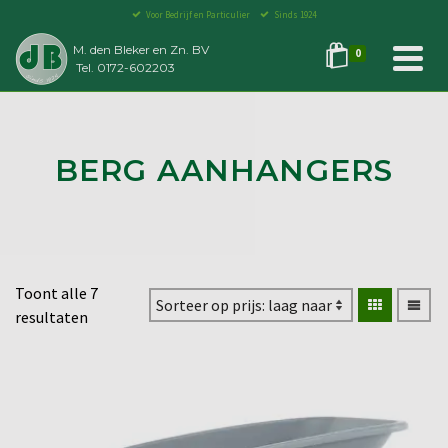
Voor Bedrijf en Particulier
Sinds 1924
M. den Bleker en Zn. BV
0
Tel. 0172-602203
BERG AANHANGERS
Toont alle 7
resultaten