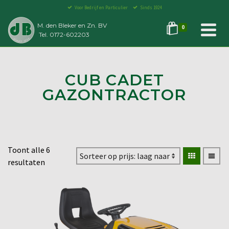
Voor Bedrijf en Particulier
Sinds 1924
M. den Bleker en Zn. BV
0
Tel. 0172-602203
CUB CADET
GAZONTRACTOR
Toont alle 6
resultaten