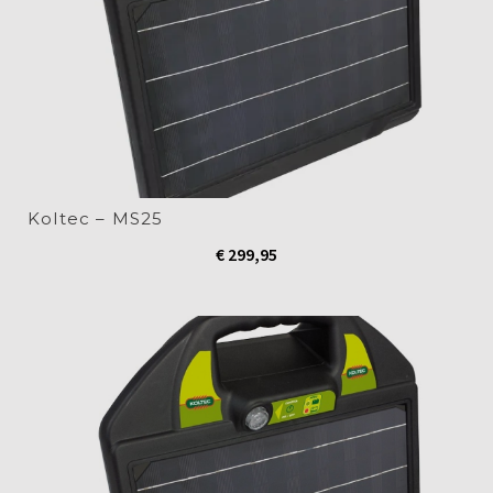
Koltec – MS25
€
299,95