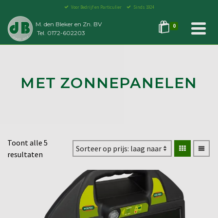
Voor Bedrijf en Particulier
Sinds 1924
M. den Bleker en Zn. BV
0
Tel. 0172-602203
MET ZONNEPANELEN
Toont alle 5
resultaten