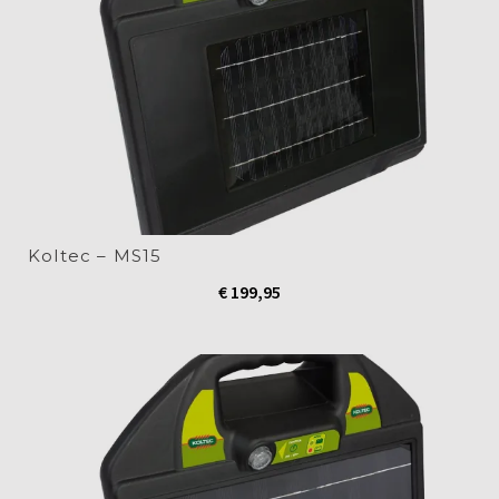
Koltec – MS15
€
199,95