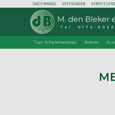
ONZE WINKEL
VESTIGINGEN
SERVICE | O
M. den Bleker 
Tel. 0172-602
Tuin- & Parkmachines
Robots
Accu
M