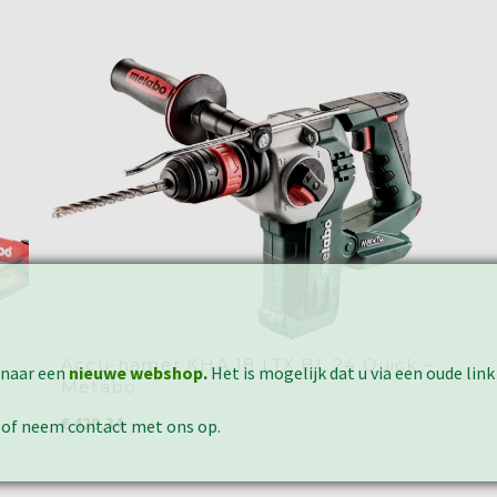
Accu-hamer KHA 18 LTX BL 24 Quick –
 naar een
nieuwe webshop
.
Het is mogelijk dat u via een oude link
Metabo
€
428,34
 of neem contact met ons op.