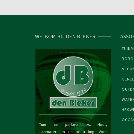
WELKOM BIJ DEN BLEKER
ASSO
TUINM
ROBO
ACCU
GERE
OUTDO
WATE
HEKW
OCCA
Tuin- en parkmachines. Hout,
tuinmaterialen en bestrating. Voor