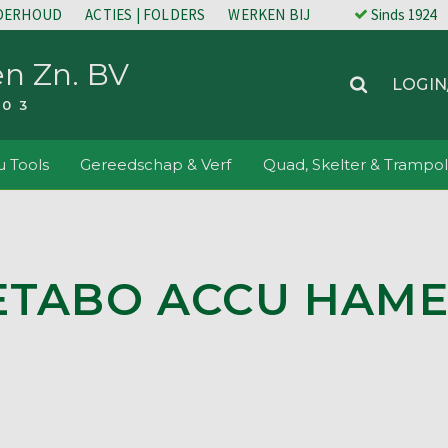
NDERHOUD
ACTIES | FOLDERS
WERKEN BIJ
Sinds 1924
en Zn. BV
LOGIN
203
 Tools
Gereedschap & Verf
Quad, Skelter & Trampol
ETABO ACCU HAME