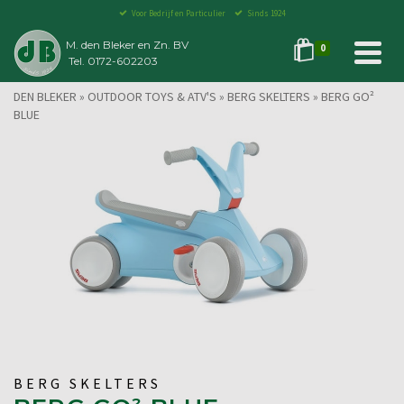
Voor Bedrijf en Particulier
Sinds 1924
M. den Bleker en Zn. BV
0
Tel. 0172-602203
DEN BLEKER
»
OUTDOOR TOYS & ATV'S
»
BERG SKELTERS
»
BERG GO²
BLUE
BERG SKELTERS