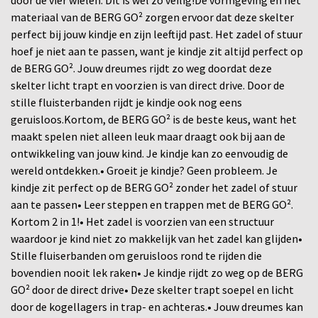
materiaal van de BERG GO² zorgen ervoor dat deze skelter
perfect bij jouw kindje en zijn leeftijd past. Het zadel of stuur
hoef je niet aan te passen, want je kindje zit altijd perfect op
de BERG GO². Jouw dreumes rijdt zo weg doordat deze
skelter licht trapt en voorzien is van direct drive. Door de
stille fluisterbanden rijdt je kindje ook nog eens
geruisloos.Kortom, de BERG GO² is de beste keus, want het
maakt spelen niet alleen leuk maar draagt ook bij aan de
ontwikkeling van jouw kind. Je kindje kan zo eenvoudig de
wereld ontdekken.• Groeit je kindje? Geen probleem. Je
kindje zit perfect op de BERG GO² zonder het zadel of stuur
aan te passen• Leer steppen en trappen met de BERG GO².
Kortom 2 in 1!• Het zadel is voorzien van een structuur
waardoor je kind niet zo makkelijk van het zadel kan glijden•
Stille fluiserbanden om geruisloos rond te rijden die
bovendien nooit lek raken• Je kindje rijdt zo weg op de BERG
GO² door de direct drive• Deze skelter trapt soepel en licht
door de kogellagers in trap- en achteras.• Jouw dreumes kan