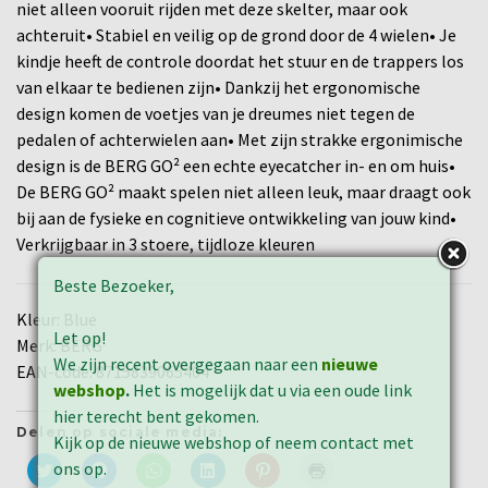
niet alleen vooruit rijden met deze skelter, maar ook
achteruit• Stabiel en veilig op de grond door de 4 wielen• Je
kindje heeft de controle doordat het stuur en de trappers los
van elkaar te bedienen zijn• Dankzij het ergonomische
design komen de voetjes van je dreumes niet tegen de
pedalen of achterwielen aan• Met zijn strakke ergonimische
design is de BERG GO² een echte eyecatcher in- en om huis•
De BERG GO² maakt spelen niet alleen leuk, maar draagt ook
bij aan de fysieke en cognitieve ontwikkeling van jouw kind•
Verkrijgbaar in 3 stoere, tijdloze kleuren
Beste Bezoeker,
Kleur: Blue
Let op!
Merk: BERG
We zijn recent overgegaan naar een
nieuwe
EAN-code: 8715839065404
webshop
.
Het is mogelijk dat u via een oude link
hier terecht bent gekomen.
Delen op sociale media:
Kijk op de nieuwe webshop of neem contact met
ons op.
Klik
Klik
Klik
Klik
Klik
Klik
om
om
om
om
om
om