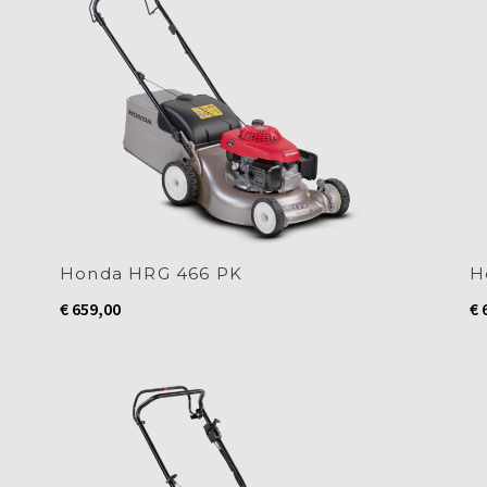
Honda HRG 466 PK
H
€
659,00
€
6