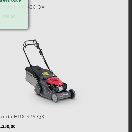
ia een oude
onda HRX 426 QX
.169,00
onda HRX 476 QX
.359,00