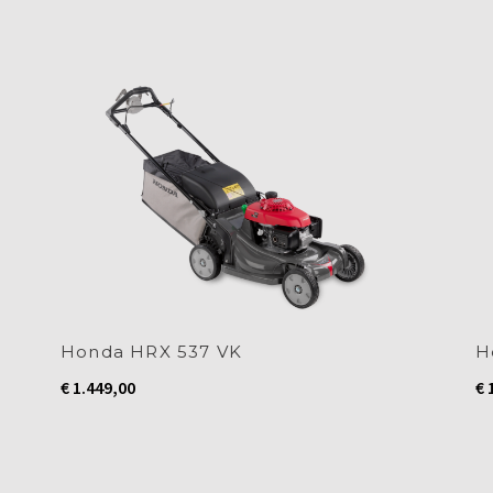
Honda HRX 537 VK
H
€
1.449,00
€
1