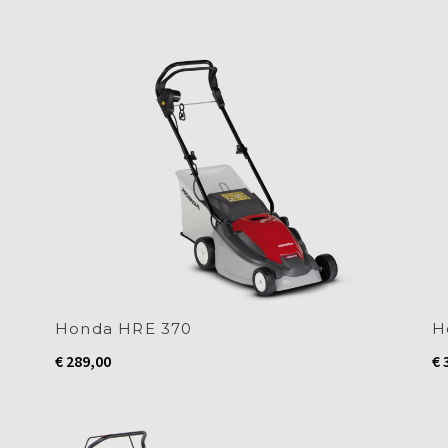
Honda HRE 370
H
€
289,00
€
3