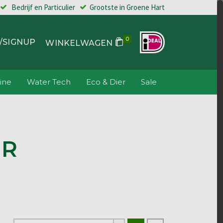
Bedrijf en Particulier
Grootste in Groene Hart
0
/SIGNUP
WINKELWAGEN
ine
Water Tech
Eco & Dier
Sale
ER