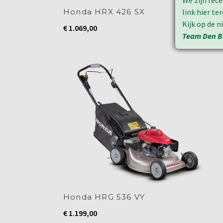
We zijn rec
Honda HRX 426 SX
link hier t
Kijk op de 
€
1.069,00
Team Den B
Honda HRG 536 VY
€
1.199,00