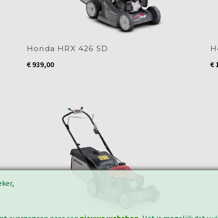
Honda HRX 426 SD
H
€
939,00
€
1
eker,