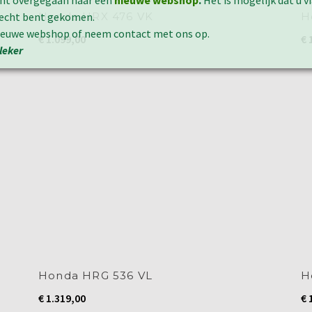
ent overgegaan naar een
nieuwe webshop
.
Het is mogelijk dat u v
Honda HRX 476 VK
H
erecht bent gekomen.
nieuwe webshop of neem contact met ons op.
€
1.099,00
€
1
leker
Honda HRG 536 VL
H
€
1.319,00
€
1