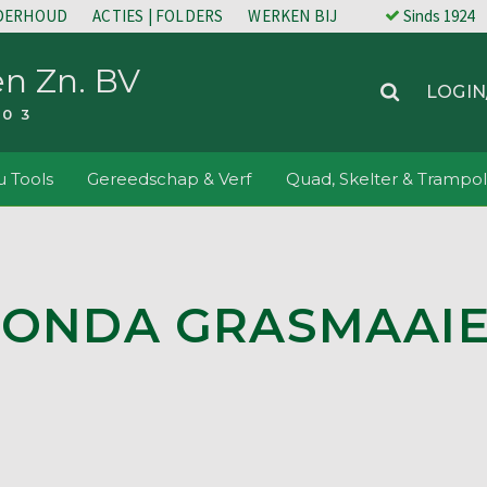
NDERHOUD
ACTIES | FOLDERS
WERKEN BIJ
Sinds 1924
en Zn. BV
LOGIN
203
 Tools
Gereedschap & Verf
Quad, Skelter & Trampol
ONDA GRASMAAI