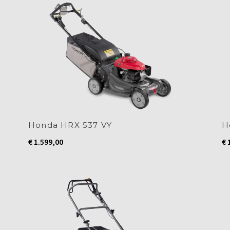
Honda HRX 537 VY
H
€
1.599,00
€
1