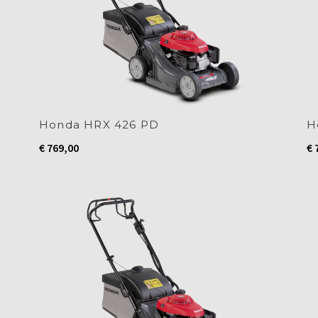
Honda HRX 426 PD
H
€
769,00
€
7