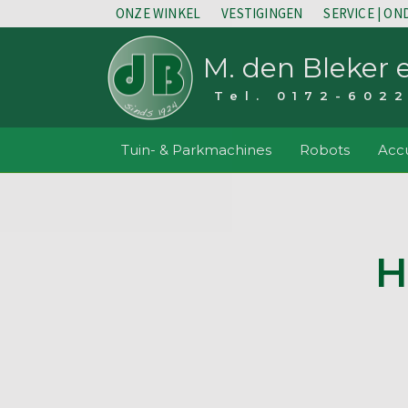
ONZE WINKEL
VESTIGINGEN
SERVICE | O
M. den Bleker 
Tel. 0172-602
Tuin- & Parkmachines
Robots
Accu
H