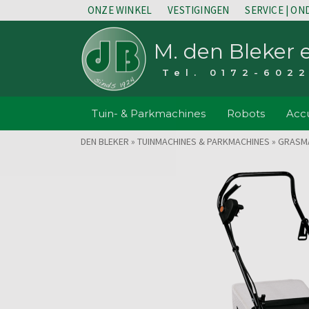
ONZE WINKEL
VESTIGINGEN
SERVICE | O
M. den Bleker 
Tel. 0172-602
Tuin- & Parkmachines
Robots
Accu
DEN BLEKER
»
TUINMACHINES & PARKMACHINES
»
GRASM