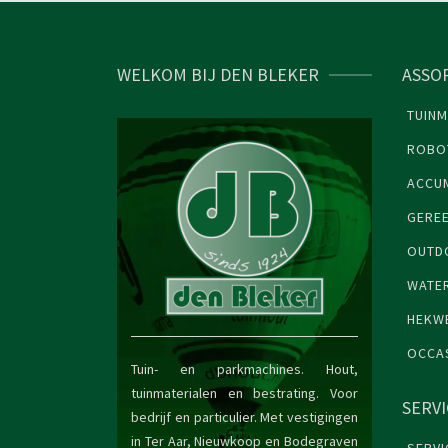
WELKOM BIJ DEN BLEKER
ASSO
TUINM
ROBO
ACCU
GERE
OUTDO
WATE
HEKW
OCCA
Tuin- en parkmachines. Hout,
tuinmaterialen en bestrating. Voor
SERV
bedrijf en particulier. Met vestigingen
in Ter Aar, Nieuwkoop en Bodegraven