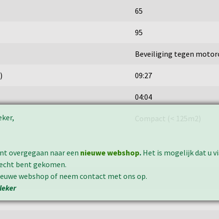
65
95
Beveiliging tegen motor
)
09:27
04:04
eker,
Compact (< 125m2)
ent overgegaan naar een
nieuwe webshop
.
Het is mogelijk dat u v
erecht bent gekomen.
nieuwe webshop of neem contact met ons op.
leker