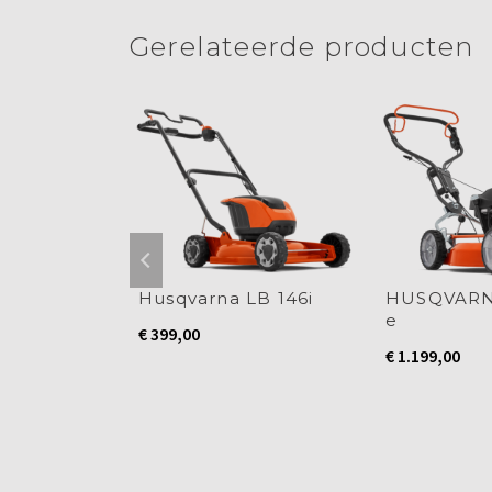
nieuw
nieuw
nieuw
nieuw
nieuw
venster
venster
venster
venster
venster
venster
geopend)
geopend)
geopend)
geopend)
geopend)
geopend)
Gerelateerde producten
 LC 141C
Husqvarna LB 146i
HUSQVARN
e
€
399,00
€
1.199,00