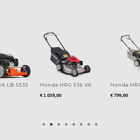
A LB 553S
Honda HRG 536 VK
Honda HRG
€
1.039,00
€
799,00