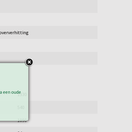
oververhitting
ia een oude
1330
540
1090