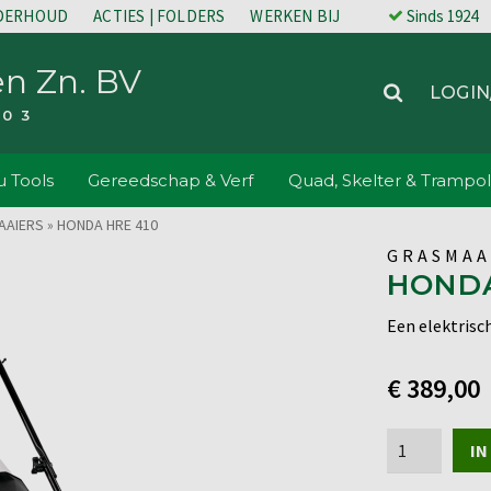
NDERHOUD
ACTIES | FOLDERS
WERKEN BIJ
Sinds 1924
en Zn. BV
LOGIN
203
 Tools
Gereedschap & Verf
Quad, Skelter & Trampol
AAIERS
»
HONDA HRE 410
GRASMAA
HONDA
Een elektrisc
€
389,00
Honda
IN
HRE