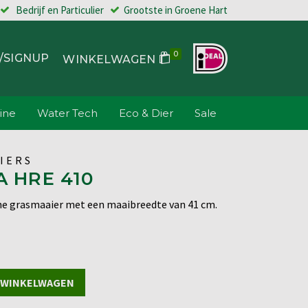
Bedrijf en Particulier
Grootste in Groene Hart
0
/SIGNUP
WINKELWAGEN
ine
Water Tech
Eco & Dier
Sale
IERS
 HRE 410
he grasmaaier met een maaibreedte van 41 cm.
 WINKELWAGEN