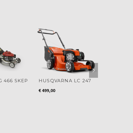
 466 SKEP
HUSQVARNA LC 247
Husqvarna
€
499,00
€
749,00