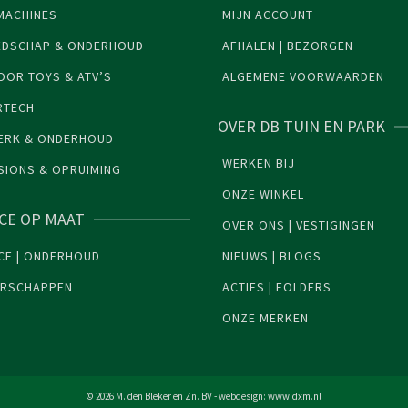
MACHINES
MIJN ACCOUNT
EDSCHAP & ONDERHOUD
AFHALEN | BEZORGEN
OR TOYS & ATV’S
ALGEMENE VOORWAARDEN
RTECH
OVER DB TUIN EN PARK
ERK & ONDERHOUD
WERKEN BIJ
SIONS & OPRUIMING
ONZE WINKEL
ICE OP MAAT
OVER ONS | VESTIGINGEN
CE | ONDERHOUD
NIEUWS | BLOGS
ERSCHAPPEN
ACTIES | FOLDERS
ONZE MERKEN
© 2026 M. den Bleker en Zn. BV - webdesign:
www.dxm.nl