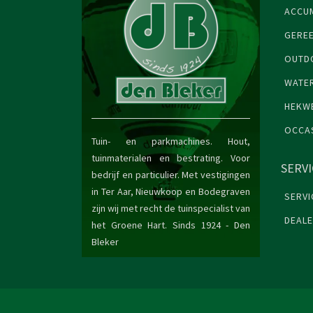
ACCU
GERE
OUTDO
WATE
HEKW
OCCA
Tuin- en parkmachines. Hout,
tuinmaterialen en bestrating. Voor
SERV
bedrijf en particulier. Met vestigingen
in Ter Aar, Nieuwkoop en Bodegraven
SERVI
zijn wij met recht de tuinspecialist van
DEAL
het Groene Hart. Sinds 1924 -
Den
Bleker