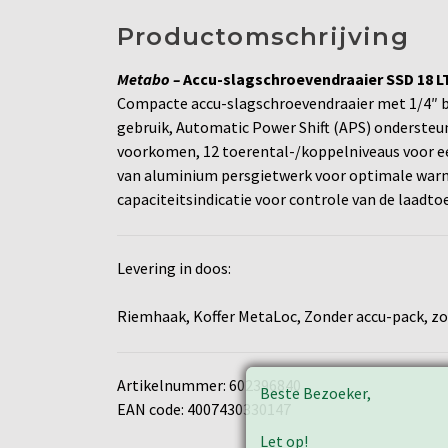
Productomschrijving
Metabo –
Accu-slagschroevendraaier SSD 18 LT
Compacte accu-slagschroevendraaier met 1/4″ bi
gebruik, Automatic Power Shift (APS) onderste
voorkomen, 12 toerental-/koppelniveaus voor ee
van aluminium persgietwerk voor optimale warmt
capaciteitsindicatie voor controle van de laadto
Levering in doos:
Riemhaak, Koffer MetaLoc, Zonder accu-pack, zo
Artikelnummer: 602396840
Beste Bezoeker,
EAN code: 4007430330147
Let op!