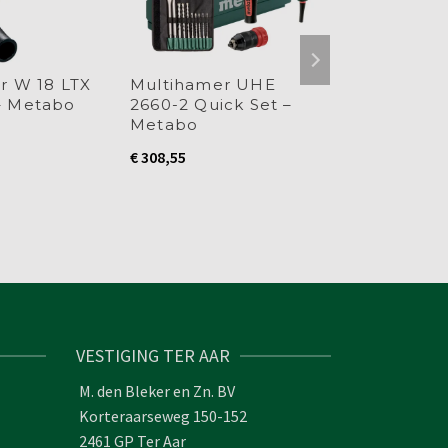
er W 18 LTX
Multihamer UHE
Accu-lamp
– Metabo
2660-2 Quick Set –
18 LED – 
Metabo
€
234,74
€
308,55
VESTIGING TER AAR
M. den Bleker en Zn. BV
Korteraarseweg 150-152
2461 GP Ter Aar