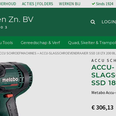
NDERHOUD
ACTIES | FOLDERS
WERKEN BIJ
Sinds 1924
en Zn. BV
LOGIN
203
 Tools
Gereedschap & Verf
Quad, Skelter & Trampol
CCU SCHROEFMACHINES
»
ACCU-SLAGSCHROEVENDRAAIER SSD 18 LTX 200 BL
ACCU SC
ACCU-
SLAG
SSD 1
Metabo Accu-s
€
306,13