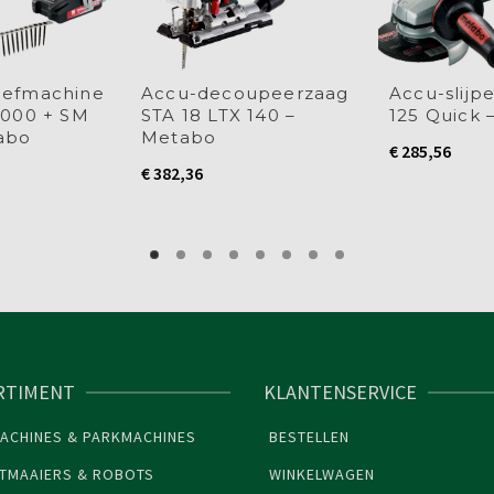
oefmachine
Accu-decoupeerzaag
Accu-slijp
4000 + SM
STA 18 LTX 140 –
125 Quick 
abo
Metabo
€
285,56
€
382,36
RTIMENT
KLANTENSERVICE
ACHINES & PARKMACHINES
BESTELLEN
TMAAIERS & ROBOTS
WINKELWAGEN