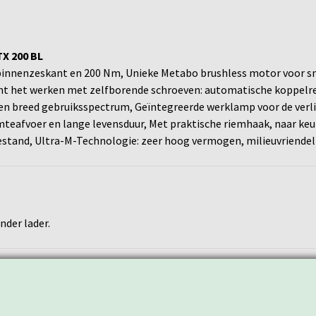
X 200 BL
nnenzeskant en 200 Nm, Unieke Metabo brushless motor voor snel
unt het werken met zelfborende schroeven: automatische koppelre
n breed gebruiksspectrum, Geïntegreerde werklamp voor de verli
eafvoer en lange levensduur, Met praktische riemhaak, naar keuz
estand, Ultra-M-Technologie: zeer hoog vermogen, milieuvriendelij
nder lader.