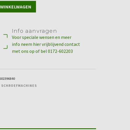
 WINKELWAGEN
draaier
Info aanvragen
Voor speciale wensen en meer
info neem hier vrijblijvend contact
met ons op of bel 0172-602203
602396840
 SCHROEFMACHINES