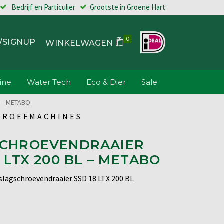
Bedrijf en Particulier
Grootste in Groene Hart
0
/SIGNUP
WINKELWAGEN
ine
Water Tech
Eco & Dier
Sale
 – METABO
HROEFMACHINES
SCHROEVENDRAAIER
8 LTX 200 BL – METABO
lagschroevendraaier SSD 18 LTX 200 BL