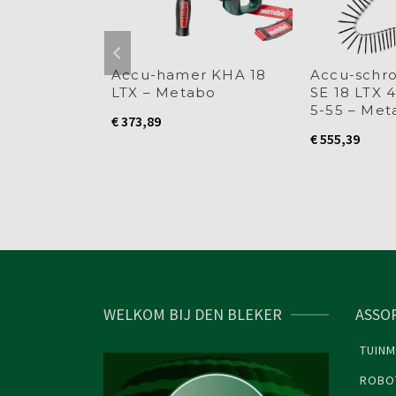
r KHA 18
Accu-hamer KHA 18
Accu-schr
Quick –
LTX – Metabo
SE 18 LTX 
5-55 – Met
€
373,89
€
555,39
WELKOM BIJ DEN BLEKER
ASSO
TUINM
ROBO