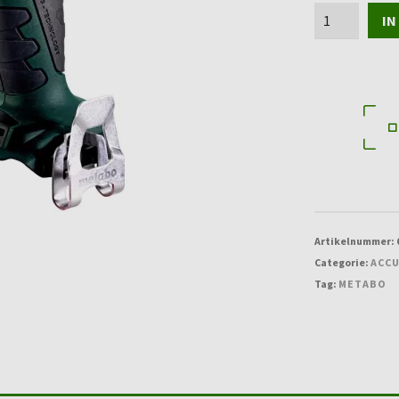
Accu-
IN
slagschroeven
SSD
18
LTX
200
BL
-
Metabo
aantal
Artikelnummer:
Categorie:
ACCU
Tag:
METABO