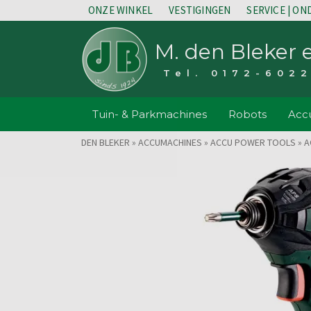
ONZE WINKEL
VESTIGINGEN
SERVICE | O
M. den Bleker 
Tel. 0172-602
Tuin- & Parkmachines
Robots
Accu
DEN BLEKER
»
ACCUMACHINES
»
ACCU POWER TOOLS
»
A