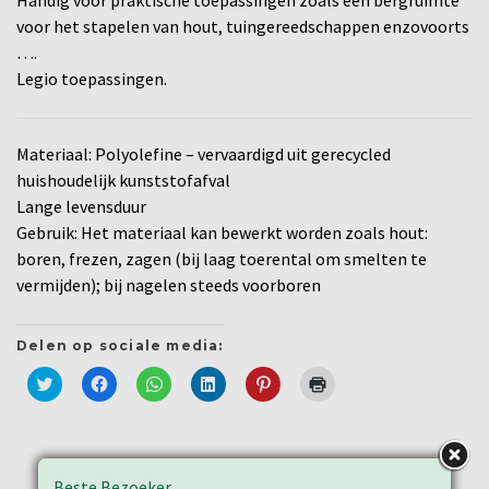
voor het stapelen van hout, tuingereedschappen enzovoorts
….
Legio toepassingen.
Materiaal: Polyolefine – vervaardigd uit gerecycled
huishoudelijk kunststofafval
Lange levensduur
Gebruik: Het materiaal kan bewerkt worden zoals hout:
boren, frezen, zagen (bij laag toerental om smelten te
vermijden); bij nagelen steeds voorboren
Delen op sociale media:
Klik
Klik
Klik
Klik
Klik
Klik
om
om
om
om
om
om
te
te
te
op
op
af
delen
delen
delen
LinkedIn
Pinterest
te
met
op
op
te
te
drukken
Twitter
Facebook
WhatsApp
delen
delen
(Wordt
(Wordt
(Wordt
(Wordt
(Wordt
(Wordt
in
in
in
in
in
in
een
Beste Bezoeker,