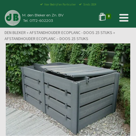
Voor Bedrijf en Particulier
Sinds 1924
M. den Bleker en Zn. BV
0
Tel. 0172-602203
DEN BLEKER
»
AFSTANDHOUDER ECOPLANC - DOOS 25 STUKS
»
AFSTANDHOUDER ECOPLANC – DOOS 25 STUKS