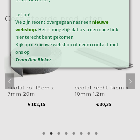
een
een
een
een
een
nieuw
nieuw
nieuw
nieuw
nieuw
nieuw
venster
venster
venster
venster
venster
venster
geopend)
geopend)
geopend)
geopend)
geopend)
geopend)
Let op!
Gerelateerde producten
We zijn recent overgegaan naar een
nieuwe
webshop
.
Het is mogelijk dat u via een oude link
hier terecht bent gekomen.
Kijk op de nieuwe webshop of neem contact met
ons op.
Team Den Bleker
ecolat rol 19cm x
ecolat recht 14cm x
7mm 20m
10mm 1,2m
€
102,15
€
30,35