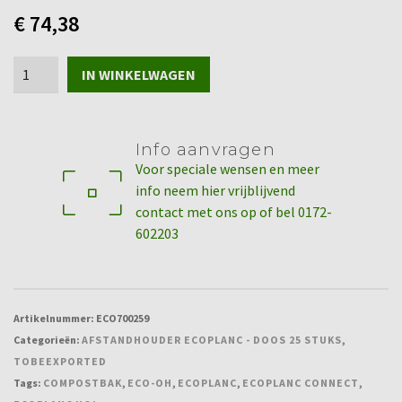
€
74,38
Afstandhouder
IN WINKELWAGEN
Ecoplanc
-
doos
Info aanvragen
25
Voor speciale wensen en meer
stuks
info neem hier vrijblijvend
aantal
contact met ons op of bel 0172-
602203
Artikelnummer:
ECO700259
Categorieën:
AFSTANDHOUDER ECOPLANC - DOOS 25 STUKS
,
TOBEEXPORTED
Tags:
COMPOSTBAK
,
ECO-OH
,
ECOPLANC
,
ECOPLANC CONNECT
,