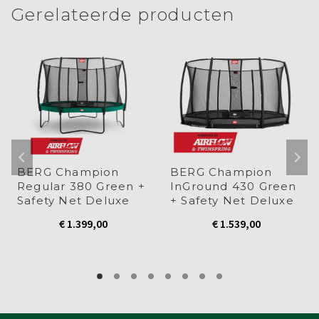
geopend)
geopend)
geopend)
geopend)
geopend)
Gerelateerde producten
BERG Champion
BERG Champion
Regular 380 Green +
InGround 430 Green
Safety Net Deluxe
+ Safety Net Deluxe
€
1.399,00
€
1.539,00