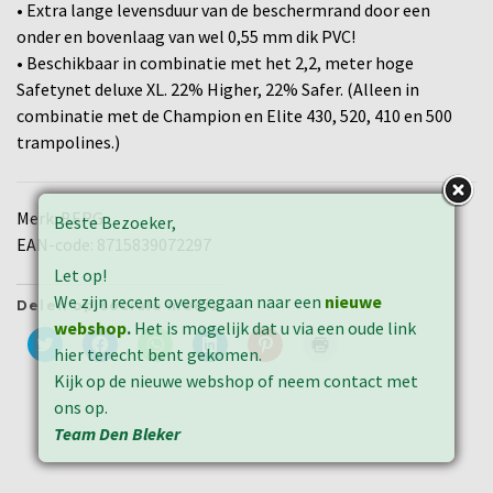
• Extra lange levensduur van de beschermrand door een
onder en bovenlaag van wel 0,55 mm dik PVC!
• Beschikbaar in combinatie met het 2,2, meter hoge
Safetynet deluxe XL. 22% Higher, 22% Safer. (Alleen in
combinatie met de Champion en Elite 430, 520, 410 en 500
trampolines.)
Merk: BERG
Beste Bezoeker,
EAN-code: 8715839072297
Let op!
We zijn recent overgegaan naar een
nieuwe
Delen op sociale media:
webshop
.
Het is mogelijk dat u via een oude link
Klik
Klik
Klik
Klik
Klik
Klik
hier terecht bent gekomen.
om
om
om
om
om
om
te
te
te
op
op
af
Kijk op de nieuwe webshop of neem contact met
delen
delen
delen
LinkedIn
Pinterest
te
met
op
op
te
te
drukken
ons op.
Twitter
Facebook
WhatsApp
delen
delen
(Wordt
(Wordt
(Wordt
(Wordt
(Wordt
(Wordt
in
Team Den Bleker
in
in
in
in
in
een
een
een
een
een
een
nieuw
nieuw
nieuw
nieuw
nieuw
nieuw
venster
venster
venster
venster
venster
venster
geopend)