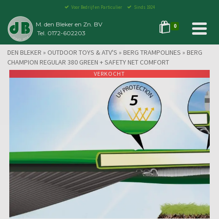
Voor Bedrijf en Particulier
Sinds 1924
M. den Bleker en Zn. BV
0
Tel. 0172-602203
DEN BLEKER
»
OUTDOOR TOYS & ATV'S
»
BERG TRAMPOLINES
»
BERG
CHAMPION REGULAR 380 GREEN + SAFETY NET COMFORT
VERKOCHT