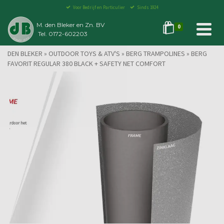
Voor Bedrijf en Particulier
Sinds 1924
M. den Bleker en Zn. BV
0
Tel. 0172-602203
DEN BLEKER
»
OUTDOOR TOYS & ATV'S
»
BERG TRAMPOLINES
»
BERG
FAVORIT REGULAR 380 BLACK + SAFETY NET COMFORT