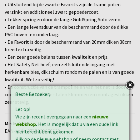
• Uitsluitend bij de zwarte Favorits zijn de frame poten
verzinkt en additioneel zwart gepoedercoat.
• Lekker springen door de lange GoldSpring Solo veren.
• Een lange levensduur van de beschermrand door de dikke
PVC boven- en onderlaag.
• De Favorit is door de beschermrand van 20mm dik en 38cm
breed extra veilig.
• Een zeer goede balans tussen kwaliteit en prijs.
• Het Safety Net heeft een zelfsluitende ingang met
herkenbare bies, dik schuim rondom de palen en is van goede
kwaliteit. Wel zo veilig!
• De constructie van de trampoline en van het net is door de
Beste Bezoeker,
constructie en door de stalen klemmen en montagestukken
zeer stevig.
Let op!
We zijn recent overgegaan naar een
nieuwe
Merk: BERG
webshop
.
Het is mogelijk dat u via een oude link
EAN-code: 8715839076639
hier terecht bent gekomen.
Kijk op de nieuwe webshop of neem contact met