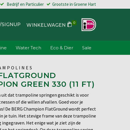
Bedrijf en Particulier
Grootste in Groene Hart
0
/SIGNUP
WINKELWAGEN
ine
Water Tech
Eco & Dier
Sale
AMPOLINES
 FLATGROUND
ION GREEN 330 (11 FT)
n uit dat trampoline springen geschikt is voor
nessen of die willen afvallen. Goed voor je
us! De BERG Champion FlatGround wordt perfect
in je tuin. Het stevige frame van deze trampoline
 ingegraven. Het enige wat je ziet zijn de
en het springdoek. Op deze trampoline spring