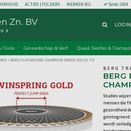
NDERHOUD
ACTIES | FOLDERS
WERKEN BIJ
Sinds 1924
en Zn. BV
LOGIN
203
 Tools
Gereedschap & Verf
Quad, Skelter & Trampol
INES
»
BERG FLATGROUND CHAMPION GREEN 330 (11 FT)
BERG TR
BERG
CHAMP
Studies wijze
mensen die fit
gezondheid d
geïntegreerd 
wordt volledig
beschermrand 