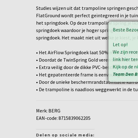
Studies wijzen uit dat trampoline springen gesc
FlatGround wordt perfect geïntegreerd in je tuin
het springdoek. Op deze trampoline spring je lic
Beste Bezo
springdoek waardoor je hoger springt. Door de
springdoek. Het maakt niet uit welke je kiest, 
Let op!
We zijn rec
• Het AirFlow Springdoek laat 50% meer lucht do
link hier t
• Doordat de TwinSpring Gold veren schuin staan 
Kijk op de 
• Extra veilig door de dikke PVC-beschermrand.
Team Den B
• Het gepatenteerde frame is eenvoudig te mont
• Door de unieke beschermrandstabilisatie kan 
• De trampoline is naadloos weggewerkt in de tu
Merk: BERG
EAN-code: 8715839062205
Delen op sociale media: