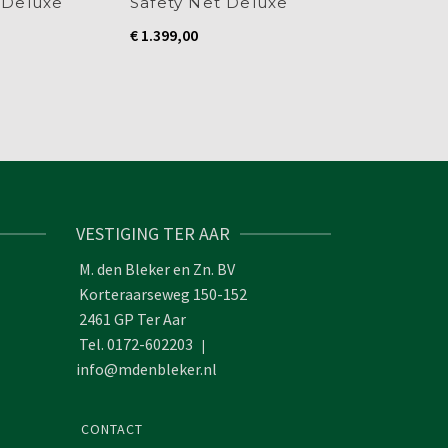
 Deluxe
Safety Net Deluxe
Net Comfo
€
1.399,00
€
919,00
VESTIGING TER AAR
M. den Bleker en Zn. BV
Korteraarseweg 150-152
2461 GP Ter Aar
Tel. 0172-602203
|
info@mdenbleker.nl
CONTACT