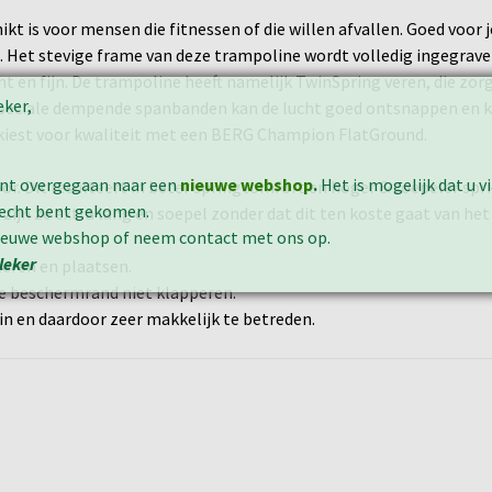
hikt is voor mensen die fitnessen of die willen afvallen. Goed vo
. Het stevige frame van deze trampoline wordt volledig ingegraven
ht en fijn. De trampoline heeft namelijk TwinSpring veren, die zor
eker,
 speciale dempende spanbanden kan de lucht goed ontsnappen en 
je kiest voor kwaliteit met een BERG Champion FlatGround.
ent overgegaan naar een
nieuwe webshop
.
Het is mogelijk dat u v
or. Dit resulteert in beter springcomfort en hoger & soepeler spr
erecht bent gekomen.
zijn ze extra lang en soepel zonder dat dit ten koste gaat van he
nieuwe webshop of neem contact met ons op.
leker
eren en plaatsen.
de beschermrand niet klapperen.
in en daardoor zeer makkelijk te betreden.