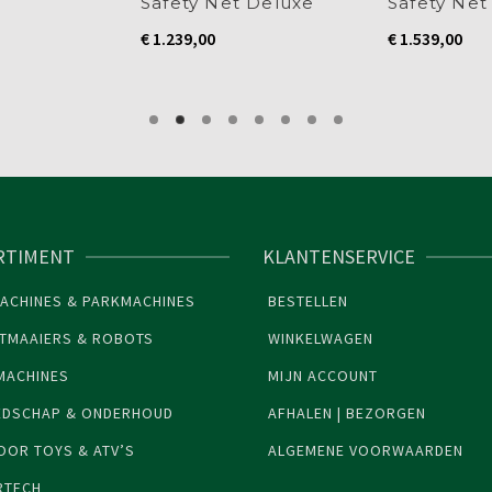
Safety Net Deluxe
Safety Net
€
1.239,00
€
1.539,00
RTIMENT
KLANTENSERVICE
ACHINES & PARKMACHINES
BESTELLEN
TMAAIERS & ROBOTS
WINKELWAGEN
MACHINES
MIJN ACCOUNT
EDSCHAP & ONDERHOUD
AFHALEN | BEZORGEN
OR TOYS & ATV’S
ALGEMENE VOORWAARDEN
RTECH