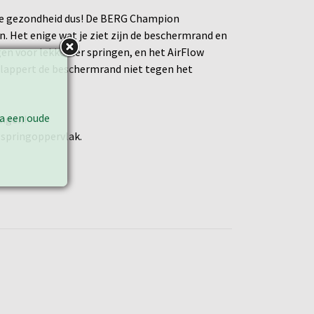
or je gezondheid dus! De BERG Champion
. Het enige wat je ziet zijn de beschermrand en
gen voor lekkerder springen, en het AirFlow
klappert de beschermrand niet tegen het
ia een oude
ingen!
t springoppervlak.