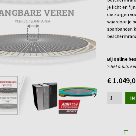
je licht en fi
die zorgen vo
waardoor je h
spanbanden k
beschermrand 
Bij online b
> Bel a.u.b. ee
€
1.049,0
BERG
IN
FlatGround
Champion
Green
330
(11