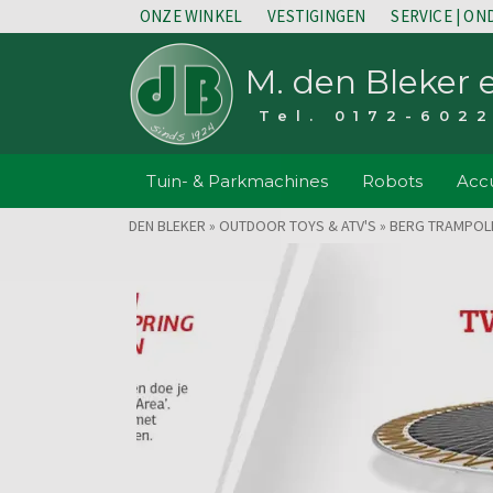
ONZE WINKEL
VESTIGINGEN
SERVICE | O
M. den Bleker 
Tel. 0172-602
Tuin- & Parkmachines
Robots
Accu
DEN BLEKER
»
OUTDOOR TOYS & ATV'S
»
BERG TRAMPOL