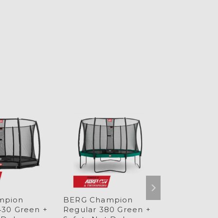
mpion
BERG Champion
BERG Favo
430 Green +
Regular 380 Green +
430 Green 