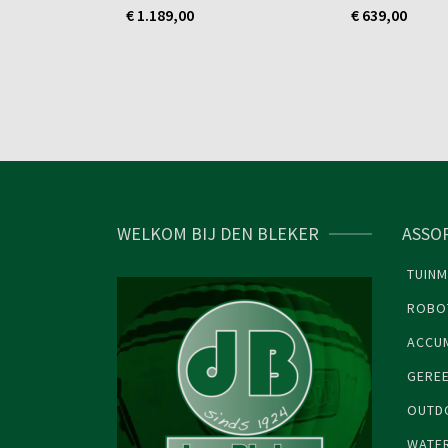
€
1.189,00
€
639,00
WELKOM BIJ DEN BLEKER
ASSO
TUINM
ROBO
ACCU
GERE
OUTDO
WATE