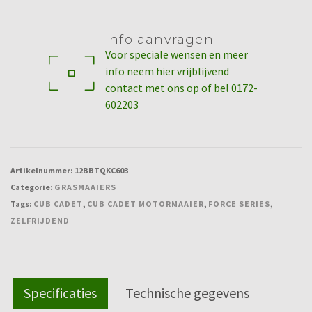
LM2
DR46S
Info aanvragen
-
Voor speciale wensen en meer
motormaaier
info neem hier vrijblijvend
aantal
contact met ons op of bel 0172-
602203
Artikelnummer:
12BBTQKC603
Categorie:
GRASMAAIERS
Tags:
CUB CADET
,
CUB CADET MOTORMAAIER
,
FORCE SERIES
,
ZELFRIJDEND
Specificaties
Technische gegevens