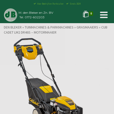
Voor Bedrijf en Particulier
Sinds 1924
M. den Bleker en Zn. BV
0
Tel. 0172-602203
DEN BLEKER
»
TUINMACHINES & PARKMACHINES
»
GRASMAAIERS
»
CUB
CADET LM2 DR46S – MOTORMAAIER