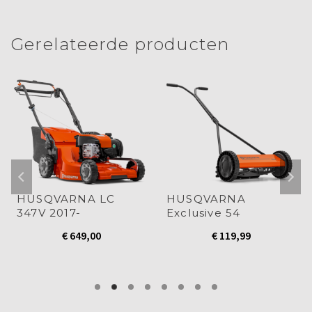
een
een
een
een
een
nieuw
nieuw
nieuw
nieuw
nieuw
nieuw
venster
venster
venster
venster
venster
venster
geopend)
geopend)
geopend)
geopend)
geopend)
geopend)
Gerelateerde producten
HUSQVARNA LC
HUSQVARNA
347V 2017-
Exclusive 54
€
649,00
€
119,99