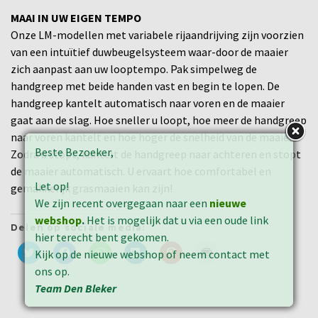
MAAI IN UW​ EIGEN TEMPO​
Onze LM-modellen met variabele rijaandrijving zijn voorzien
van een intuïtief duwbeugelsysteem waar-door de maaier
zich aanpast aan uw looptempo. Pak simpelweg de
handgreep met beide handen vast en begin te lopen. De
handgreep kantelt automatisch naar voren en de maaier
gaat aan de slag. Hoe sneller u loopt, hoe meer de handgreep
naar voren kantelt en hoe hoger de snelheid van de maaier.
Beste Bezoeker,
Zodra u stopt, kantelt de handgreep naar achteren en stopt
de maaier automatisch. U ervaart hoe comfortabel en
Let op!
gemakkelijk grasmaaien kan zijn!
We zijn recent overgegaan naar een
nieuwe
webshop
.
Het is mogelijk dat u via een oude link
Delen op sociale media:
hier terecht bent gekomen.
Klik
Klik
Klik
Klik
Klik
Klik
Kijk op de nieuwe webshop of neem contact met
om
om
om
om
om
om
te
te
te
op
op
af
ons op.
delen
delen
delen
LinkedIn
Pinterest
te
Team Den Bleker
met
op
op
te
te
drukken
Twitter
Facebook
WhatsApp
delen
delen
(Wordt
(Wordt
(Wordt
(Wordt
(Wordt
(Wordt
in
in
in
in
in
in
een