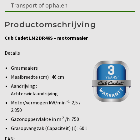
Transport of ophalen
Productomschrijving
Cub Cadet LM2 DR46S – motormaaier
Details
Grasmaaiers
Maaibreedte (cm) : 46 cm
Aandrijving :
Achterwielaandrijving
-1
Motor/vermogen kW/min
:2,5 /
2.850
2
Gazonoppervlakte in m
/h: 750
Grasopvangzak (Capaciteit) (l) : 60 l
EAN: