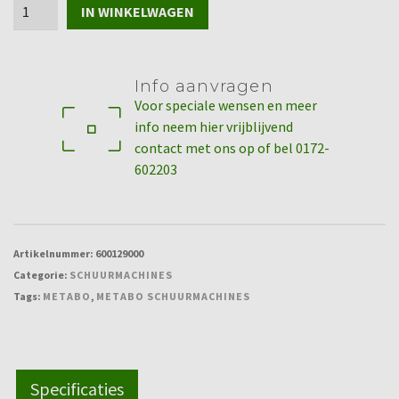
Excenterschuurmachine
IN WINKELWAGEN
SXE
450
TurboTec
Info aanvragen
-
Voor speciale wensen en meer
Metabo
info neem hier vrijblijvend
aantal
contact met ons op of bel 0172-
602203
Artikelnummer:
600129000
Categorie:
SCHUURMACHINES
Tags:
METABO
,
METABO SCHUURMACHINES
Specificaties