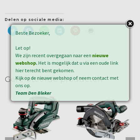
Delen op sociale media:
Klik
Klik
Klik
Klik
Klik
Klik
Beste Bezoeker,
om
om
om
om
om
om
te
te
te
op
op
af
delen
delen
delen
LinkedIn
Pinterest
te
met
op
op
te
te
drukken
Let op!
Twitter
Facebook
WhatsApp
delen
delen
(Wordt
(Wordt
(Wordt
(Wordt
(Wordt
(Wordt
in
We zijn recent overgegaan naar een
nieuwe
in
in
in
in
in
een
een
een
een
een
een
nieuw
webshop
.
Het is mogelijk dat u via een oude link
nieuw
nieuw
nieuw
nieuw
nieuw
venster
hier terecht bent gekomen.
venster
venster
venster
venster
venster
geopend)
geopend)
geopend)
geopend)
geopend)
geopend)
Kijk op de nieuwe webshop of neem contact met
Gerelateerde producten
ons op.
Team Den Bleker