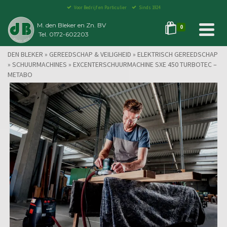
Voor Bedrijf en Particulier
Sinds 1924
M. den Bleker en Zn. BV
0
Tel. 0172-602203
DEN BLEKER
»
GEREEDSCHAP & VEILIGHEID
»
ELEKTRISCH GEREEDSCHAP
»
SCHUURMACHINES
»
EXCENTERSCHUURMACHINE SXE 450 TURBOTEC –
METABO