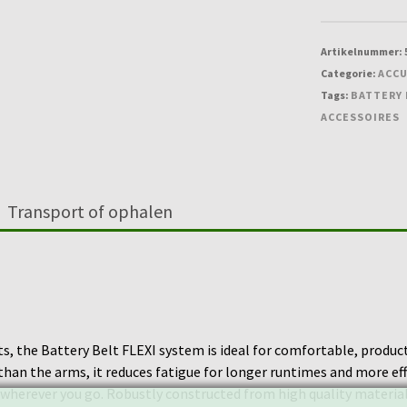
Artikelnummer:
Categorie:
ACCU
Tags:
BATTERY 
ACCESSOIRES
Transport of ophalen
, the Battery Belt FLEXI system is ideal for comfortable, product
han the arms, it reduces fatigue for longer runtimes and more effic
y wherever you go. Robustly constructed from high quality materials