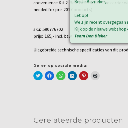
Beste Bezoeker,
convenience.Kit 2: Belt One carrier One carrier 
needed for pre-2017 products)
Let op!
We zijn recent overgegaan 
Kijk op de nieuwe webshop
sku: 590776702
Team Den Bleker
prijs: 165,- incl. btw
Uitgebreide technische specificaties van dit prod
Delen op sociale media:
Klik
Klik
Klik
Klik
Klik
Klik
om
om
om
om
om
om
te
te
te
op
op
af
delen
delen
delen
LinkedIn
Pinterest
te
met
op
op
te
te
drukken
Twitter
Facebook
WhatsApp
delen
delen
(Wordt
(Wordt
(Wordt
(Wordt
(Wordt
(Wordt
in
in
in
in
in
in
een
een
een
een
een
een
nieuw
nieuw
nieuw
nieuw
nieuw
nieuw
venster
venster
venster
venster
venster
venster
geopend)
geopend)
geopend)
geopend)
geopend)
geopend)
Gerelateerde producten