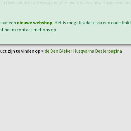
with fixed adapter Accessory bagFor users with a new Husqvarna bat
naar een
nieuwe webshop
.
Het is mogelijk dat u via een oude lin
 of neem contact met ons op.
uct zijn te vinden op >
de Den Bleker Husqvarna Dealerpagina