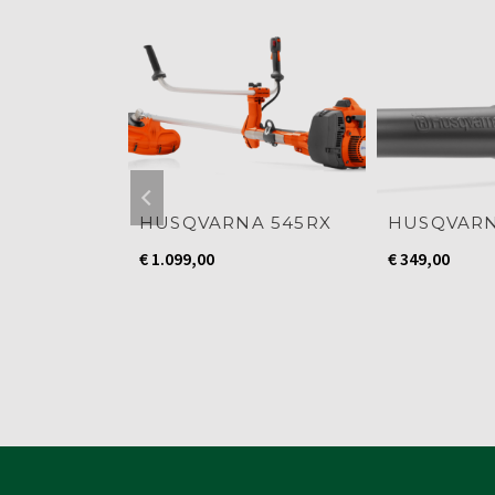
NA
HUSQVARNA 545RX
HUSQVARN
R 450X
€
1.099,00
€
349,00