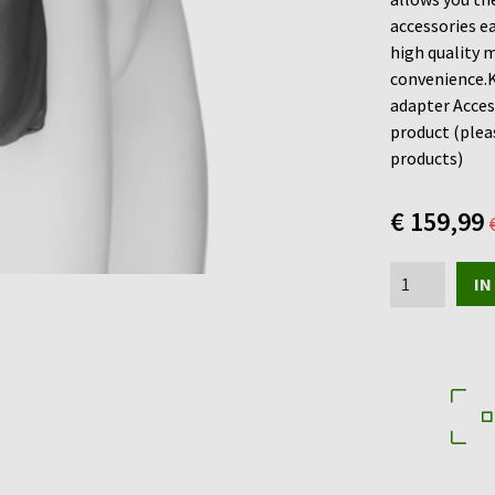
accessories e
high quality m
convenience.Ki
adapter Acces
product (plea
products)
€
159,99
HUSQVARNA
IN
Battery
belt
FLEXI
aantal