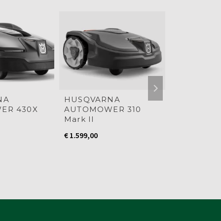
AANB
NA
HUSQVARNA
HUSQVAR
ER 430X
AUTOMOWER 310
AUTOMOW
Mark II
€
4.799,00
€
1.599,00
€
4.599,00