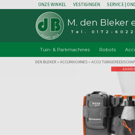
ONZE WINKEL
VESTIGINGEN
SERVICE | O
M. den Bleker 
Tel. 0172-602
Tuin- & Parkmachines
Robots
Accu
DEN BLEKER
»
ACCUMACHINES
»
ACCU TUINGEREEDSCHA
AANBI