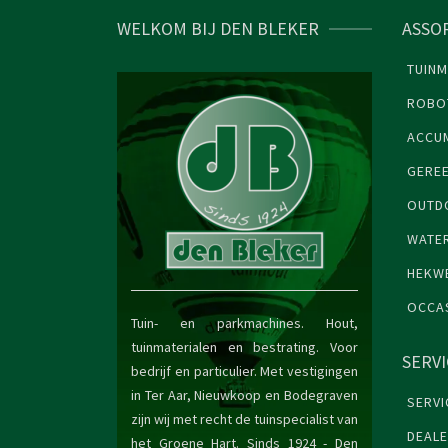
WELKOM BIJ DEN BLEKER
ASSO
TUINM
ROBO
ACCU
GERE
OUTDO
WATE
HEKW
OCCA
Tuin- en parkmachines. Hout,
tuinmaterialen en bestrating. Voor
SERV
bedrijf en particulier. Met vestigingen
in Ter Aar, Nieuwkoop en Bodegraven
SERVI
zijn wij met recht de tuinspecialist van
DEAL
het Groene Hart. Sinds 1924 -
Den