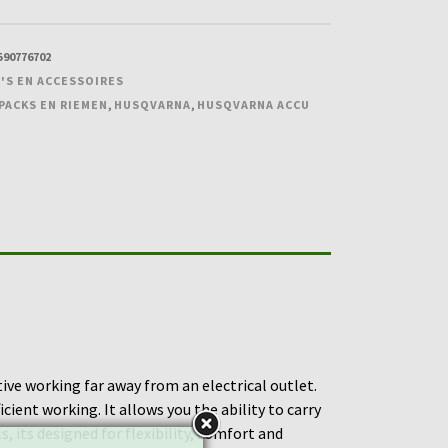
590776702
'S EN ACCESSOIRES
PACKS EN RIEMEN
,
HUSQVARNA
,
HUSQVARNA ACCU
ive working far away from an electrical outlet.
ient working. It allows you the ability to carry
, its designed for flexibility, comfort and