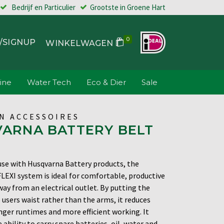
Bedrijf en Particulier
Grootste in Groene Hart
0
/SIGNUP
WINKELWAGEN
ine
Water Tech
Eco & Dier
Sale
EN ACCESSOIRES
ARNA BATTERY BELT
use with Husqvarna Battery products, the
FLEXI system is ideal for comfortable, productive
way from an electrical outlet. By putting the
 users waist rather than the arms, it reduces
nger runtimes and more efficient working. It
 ability to carry spare batteries, oil, water and