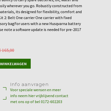
asily wherever you go. Robustly constructed from
aterials, its designed for flexibility, comfort and
t 2: Belt One carrier One carrier with fixed
sory bagFor users with a new Husqvarna battery
se note a software update is needed for pre-2017
€
165,00
 WINKELWAGEN
Info aanvragen
Voor speciale wensen en meer
info neem hier vrijblijvend contact
met ons op of bel 0172-602203