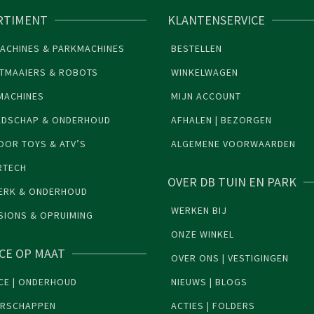
RTIMENT
KLANTENSERVICE
ACHINES & PARKMACHINES
BESTELLEN
TMAAIERS & ROBOTS
WINKELWAGEN
MACHINES
MIJN ACCOUNT
EDSCHAP & ONDERHOUD
AFHALEN | BEZORGEN
OR TOYS & ATV’S
ALGEMENE VOORWAARDEN
RTECH
OVER DB TUIN EN PARK
ERK & ONDERHOUD
WERKEN BIJ
SIONS & OPRUIMING
ONZE WINKEL
ICE OP MAAT
OVER ONS | VESTIGINGEN
CE | ONDERHOUD
NIEUWS | BLOGS
ERSCHAPPEN
ACTIES | FOLDERS