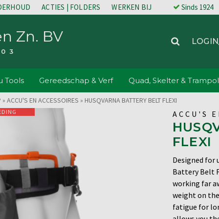
NDERHOUD
ACTIES | FOLDERS
WERKEN BIJ
Sinds 1924
en Zn. BV
LOGIN
203
 Tools
Gereedschap & Verf
Quad, Skelter & Trampol
P
»
ACCU'S EN ACCESSOIRES
»
HUSQVARNA BATTERY BELT FLEXI
EDING
ACCU'S 
HUSQV
FLEXI
Designed for 
Battery Belt 
working far a
weight on the
fatigue for lo
allows you the