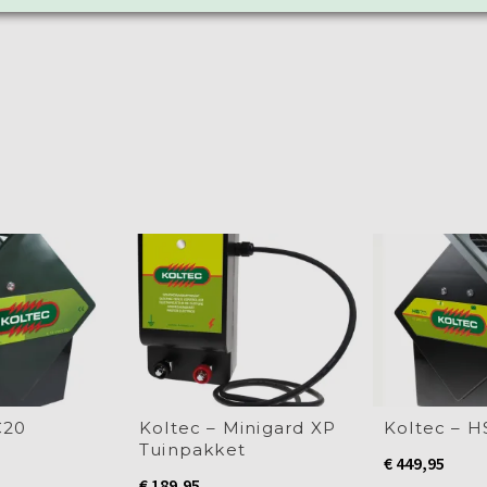
C20
Koltec – Minigard XP
Koltec – 
Tuinpakket
€
449,95
€
189,95