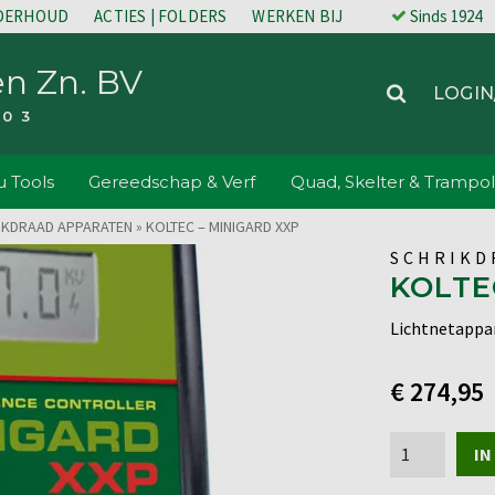
NDERHOUD
ACTIES | FOLDERS
WERKEN BIJ
Sinds 1924
en Zn. BV
LOGIN
203
 Tools
Gereedschap & Verf
Quad, Skelter & Trampol
IKDRAAD APPARATEN
»
KOLTEC – MINIGARD XXP
SCHRIKD
KOLTE
Lichtnetappa
€
274,95
Koltec
IN
-