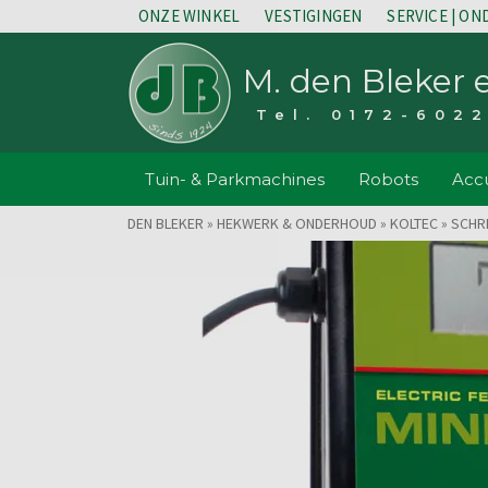
ONZE WINKEL
VESTIGINGEN
SERVICE | O
M. den Bleker 
Tel. 0172-602
Tuin- & Parkmachines
Robots
Accu
DEN BLEKER
»
HEKWERK & ONDERHOUD
»
KOLTEC
»
SCHR