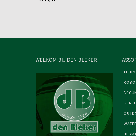
WELKOM BIJ DEN BLEKER
ASSO
TUINM
ROBO
ACCU
GERE
OUTDO
WATE
HEKW