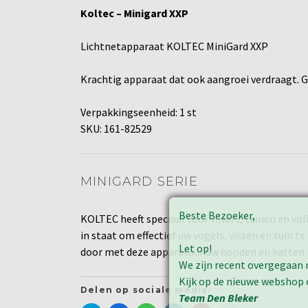
Koltec – Minigard XXP
Lichtnetapparaat KOLTEC MiniGard XXP
Krachtig apparaat dat ook aangroei verdraagt. G
Verpakkingseenheid: 1 st
SKU: 161-82529
MINIGARD SERIE
Beste Bezoeker,
KOLTEC heeft speciaal voor vijvers, tuinen en v
in staat om effectief uw vogels, vissen en tuin
Let op!
door met deze apparatuur uw honden en katten b
We zijn recent overgegaan 
Kijk op de nieuwe webshop
Delen op sociale media:
Team Den Bleker