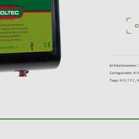
Minigard
XXP
aantal
Artikelnummer:
Categorieën:
MI
Tags:
KOLTEC
,