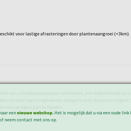
eschikt voor lastige afrasteringen door plantenaangroei (<3km).
olières een schrikdraadapparaat ontwikkeld, met bijbehorende acce
 te beschermen tegen ongewenste belagers zoals katten en reigers.
innen uw eigen tuin te houden.
naar een
nieuwe webshop
.
Het is mogelijk dat u via een oude lin
 of neem contact met ons op.