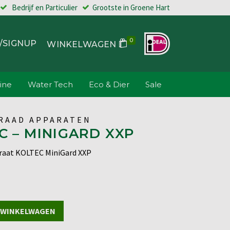
Bedrijf en Particulier
Grootste in Groene Hart
0
/SIGNUP
WINKELWAGEN
ine
Water Tech
Eco & Dier
Sale
RAAD APPARATEN
C – MINIGARD XXP
raat KOLTEC MiniGard XXP
 WINKELWAGEN