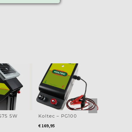
HS75 5W
Koltec – PG100
Koltec – E
€
169,95
€
184,95