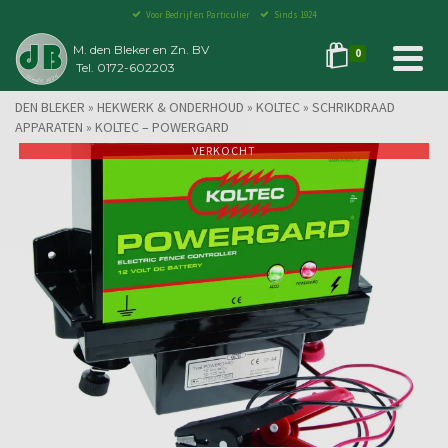
Voor Bedrijf en Particulier
Sinds 1924
M. den Bleker en Zn. BV
0
Tel. 0172-602203
DEN BLEKER
»
HEKWERK & ONDERHOUD
»
KOLTEC
»
SCHRIKDRAAD
APPARATEN
»
KOLTEC – POWERGARD
VERKOCHT