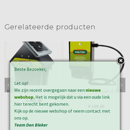
(Wordt
(Wordt
(Wordt
(Wordt
(Wordt
in
in
in
in
in
in
een
een
een
een
een
een
nieuw
nieuw
nieuw
nieuw
nieuw
nieuw
venster
venster
venster
venster
venster
venster
geopend)
geopend)
geopend)
geopend)
geopend)
geopend)
Gerelateerde producten
Beste Bezoeker,
Let op!
We zijn recent overgegaan naar een
nieuwe
Koltec – HS75 5W
Koltec – Minigard XP
webshop
.
Het is mogelijk dat u via een oude link
Tuinpakket
€
449,95
hier terecht bent gekomen.
€
189,95
Kijk op de nieuwe webshop of neem contact met
ons op.
Team Den Bleker