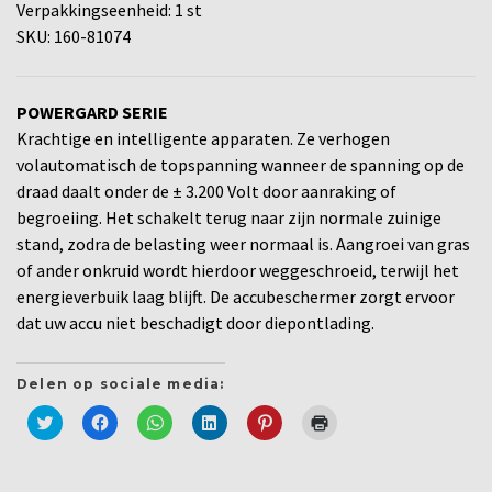
Verpakkingseenheid: 1 st
SKU: 160-81074
POWERGARD SERIE
Krachtige en intelligente apparaten. Ze verhogen
volautomatisch de topspanning wanneer de spanning op de
draad daalt onder de ± 3.200 Volt door aanraking of
begroeiing. Het schakelt terug naar zijn normale zuinige
stand, zodra de belasting weer normaal is. Aangroei van gras
of ander onkruid wordt hierdoor weggeschroeid, terwijl het
energieverbuik laag blijft. De accubeschermer zorgt ervoor
dat uw accu niet beschadigt door diepontlading.
Delen op sociale media:
Klik
Klik
Klik
Klik
Klik
Klik
om
om
om
om
om
om
te
te
te
op
op
af
delen
delen
delen
LinkedIn
Pinterest
te
met
op
op
te
te
drukken
Twitter
Facebook
WhatsApp
delen
delen
(Wordt