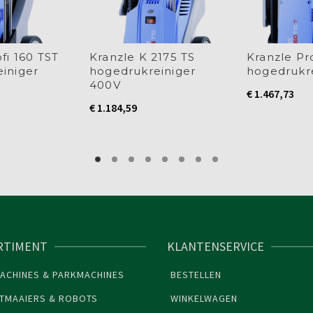
fi 160 TST
Kranzle K 2175 TS
Kranzle Pro
iniger
hogedrukreiniger
hogedrukr
400V
€
1.467,73
€
1.184,59
RTIMENT
KLANTENSERVICE
ACHINES & PARKMACHINES
BESTELLEN
TMAAIERS & ROBOTS
WINKELWAGEN