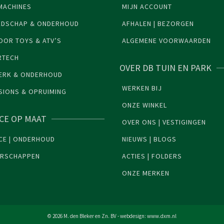
MACHINES
MIJN ACCOUNT
EDSCHAP & ONDERHOUD
AFHALEN | BEZORGEN
OR TOYS & ATV’S
ALGEMENE VOORWAARDEN
RTECH
OVER DB TUIN EN PARK
ERK & ONDERHOUD
WERKEN BIJ
SIONS & OPRUIMING
ONZE WINKEL
ICE OP MAAT
OVER ONS | VESTIGINGEN
CE | ONDERHOUD
NIEUWS | BLOGS
ERSCHAPPEN
ACTIES | FOLDERS
ONZE MERKEN
© 2026 M. den Bleker en Zn. BV - webdesign:
www.dxm.nl