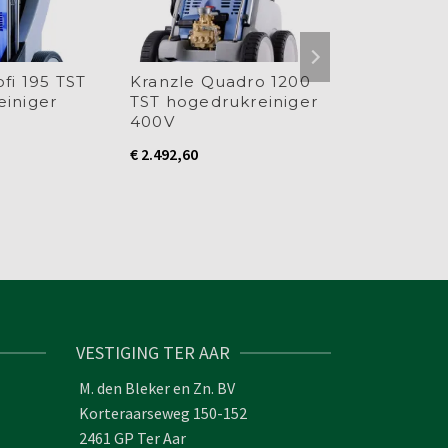
fi 195 TST
Kranzle Quadro 1200
Kranzle K 
einiger
TST hogedrukreiniger
hogedrukr
400V
vuilfrees
€
2.492,60
€
925,65
VESTIGING TER AAR
M. den Bleker en Zn. BV
Korteraarseweg 150-152
2461 GP Ter Aar