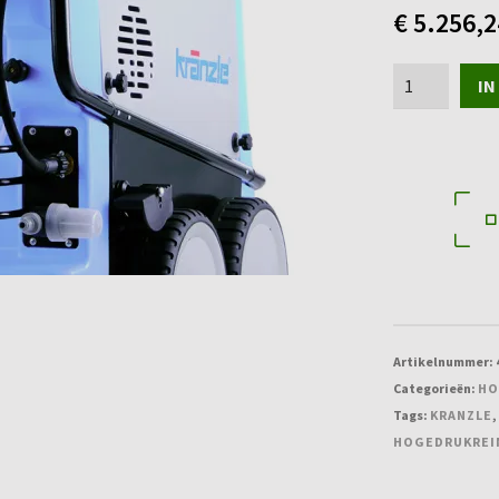
€
5.256,2
Kranzle
IN
Therm
635
warmwater
hogedrukrein
met
haspel
aantal
Artikelnummer:
Categorieën:
HO
Tags:
KRANZLE
,
HOGEDRUKREI