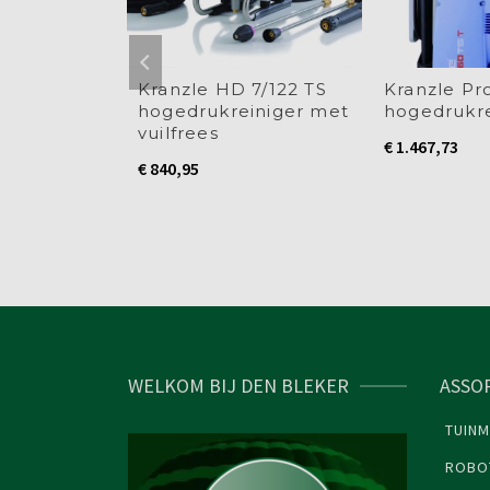
adro 1500
Kranzle HD 7/122 TS
Kranzle Pro
ukreiniger
hogedrukreiniger met
hogedrukre
RVS frame
vuilfrees
€
1.467,73
€
840,95
WELKOM BIJ DEN BLEKER
ASSO
TUINM
ROBO