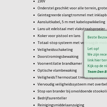
230V
Onderstel geschikt voor alle terrein, gr
Geïntegreerde slangtrommel met inklapb
Aansluitkabel, 5 m met kabelopwikkeling
Lans uit edelstaal met vlakstraalsproeier
Koker voor pistool en lans
Beste Bezo
Totaal-stop systeem met vertraagde mot
Let op!
Veiligheidsschakeling
We zijn rec
Doorstromingsbewaking
link hier t
Voorventilatie brandkamer
Kijk op de 
Optische vlambewaking
Team Den B
VeiligheidsThermostaat treedt bij uitlaat
Viervoudig veiligheidssysteem met overbe
Stop van brander bij onvoldoende stookoli
Bedrijfsurenteller
Reinigingsmiddelaanzuiging