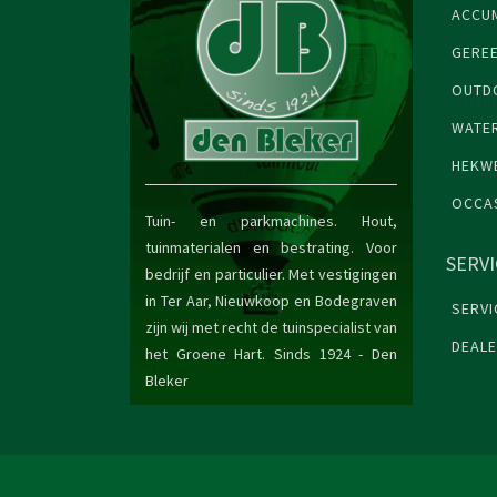
ACCU
GERE
OUTDO
WATE
HEKW
OCCA
Tuin- en parkmachines. Hout,
tuinmaterialen en bestrating. Voor
SERV
bedrijf en particulier. Met vestigingen
in Ter Aar, Nieuwkoop en Bodegraven
SERVI
zijn wij met recht de tuinspecialist van
DEAL
het Groene Hart. Sinds 1924 -
Den
Bleker