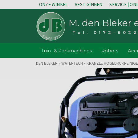
ONZE WINKEL
VESTIGINGEN
SERVICE | O
M. den Bleker 
Tel. 0172-602
Tuin- & Parkmachines
Robots
Accu
DEN BLEKER
»
WATERTECH
»
KRANZLE HOGEDRUKREINIG