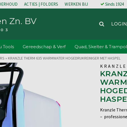
NDERHOUD
ACTIES | FOLDERS
WERKEN BIJ
Sinds 1924
en Zn. BV
LOGIN
203
 Tools
Gereedschap & Verf
Quad, Skelter & Trampol
ERS
»
KRANZLE THERM 635 WARMWATER HOGEDRUKREINIGER MET HASPEL
KRANZLE
KRANZ
WARM
HOGED
HASPE
Kranzle Ther
– professionee