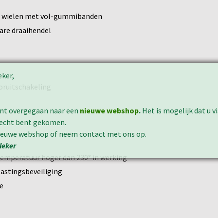
ote wielen met vol-gummibanden
are draaihendel
eker,
oruitschakeling
ent overgegaan naar een
nieuwe webshop
.
Het is mogelijk dat u v
erecht bent gekomen.
nieuwe webshop of neem contact met ons op.
leker
temperatuur hoger dan 230° in werking
lastingsbeveiliging
e