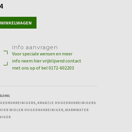
4
 WINKELWAGEN
Info aanvragen
iger
Voor speciale wensen en meer
info neem hier vrijblijvend contact
met ons op of bel 0172-602203
413491
GEDRUKREINIGERS
,
KRANZLE HOGEDRUKREINIGERS
VIER WIELEN HOGEDRUKREINIGER
,
WARMWATER
NIGER