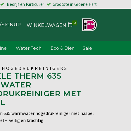
Bedrijf en Particulier
Grootste in Groene Hart
0
/SIGNUP
WINKELWAGEN
ine
Water Tech
Eco & Dier
Sale
 HOGEDRUKREINIGERS
LE THERM 635
WATER
RUKREINIGER MET
L
m 635 warmwater hogedrukreiniger met haspel
l – veilig en krachtig