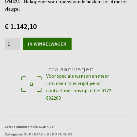
LYN424 – Hekopener voor openslaande hekken tot 4 meter
vleugel
€
1.142,10
LYN424
IN WINKELWAGEN
-
Hekopener
voor
Info aanvragen
openslaande
Voor speciale wensen en meer
hekken
info neem hier vrijblijvend
tot
contact met ons op of bel 0172-
4
602203
meter
vleugel
aantal
Artikelnummer:
LYN424BK-EV
Categorie:
SUPERJACK HEKOPENERS