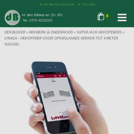
Voor Bedrijf en Particulier
Sinds 1924
M. den Bleker en Zn. BV
0
Tel. 0172-602203
DEN BLEKER
»
HEKWERK & ONDERHOUD
»
SUPERJACK HEKOPENERS
»
LYN424 – HEKOPENER VOOR OPENSLAANDE HEKKEN TOT 4 METER
VLEUGEL