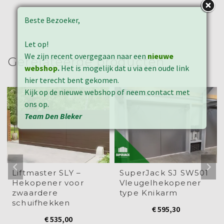
delen
delen
delen
LinkedIn
Pinterest
te
met
op
op
te
te
drukken
Twitter
Facebook
WhatsApp
delen
delen
(Wordt
Beste Bezoeker,
(Wordt
(Wordt
(Wordt
(Wordt
(Wordt
in
in
in
in
in
in
een
een
een
een
een
een
nieuw
nieuw
nieuw
nieuw
nieuw
nieuw
venster
Let op!
venster
venster
venster
venster
venster
geopend)
geopend)
geopend)
geopend)
geopend)
geopend)
We zijn recent overgegaan naar een
nieuwe
Gerelateerde producten
webshop
.
Het is mogelijk dat u via een oude link
hier terecht bent gekomen.
Kijk op de nieuwe webshop of neem contact met
ons op.
Team Den Bleker
Liftmaster SLY –
SuperJack SJ SW501
Hekopener voor
Vleugelhekopener
zwaardere
type Knikarm
schuifhekken
€
595,30
€
535,00