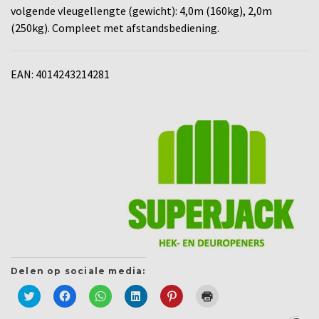
volgende vleugellengte (gewicht): 4,0m (160kg), 2,0m
(250kg). Compleet met afstandsbediening.
EAN: 4014243214281
Delen op sociale media:
Klik
Klik
Klik
Klik
Klik
Klik
om
om
om
om
om
om
te
te
te
op
op
af