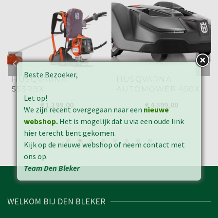
Beste Bezoeker,
HUSQVARNA
HUSQVARNA
553RBX
AUTOMOWER 450X
Let op!
€
1.199,00
€
4.599,00
We zijn recent overgegaan naar een
nieuwe
webshop
.
Het is mogelijk dat u via een oude link
hier terecht bent gekomen.
Kijk op de nieuwe webshop of neem contact met
ons op.
Team Den Bleker
WELKOM BIJ DEN BLEKER