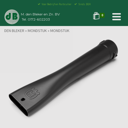
Voor Bedrijf en Particulier
Sinds 1924
M. den Bleker en Zn. BV
0
Tel. 0172-602203
DEN BLEKER
»
MONDSTUK
»
MONDSTUK