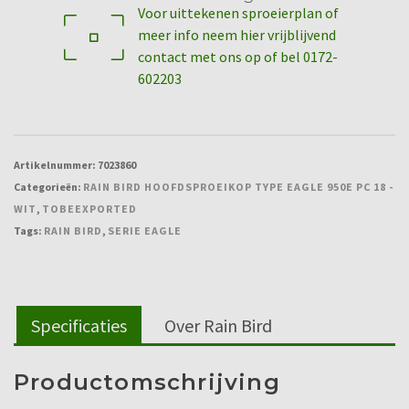
Voor uittekenen sproeierplan of
950E
meer info neem hier vrijblijvend
PC
contact met ons op of bel 0172-
18
602203
-
wit
aantal
Artikelnummer:
7023860
Categorieën:
RAIN BIRD HOOFDSPROEIKOP TYPE EAGLE 950E PC 18 -
WIT
,
TOBEEXPORTED
Tags:
RAIN BIRD
,
SERIE EAGLE
Specificaties
Over Rain Bird
Productomschrijving