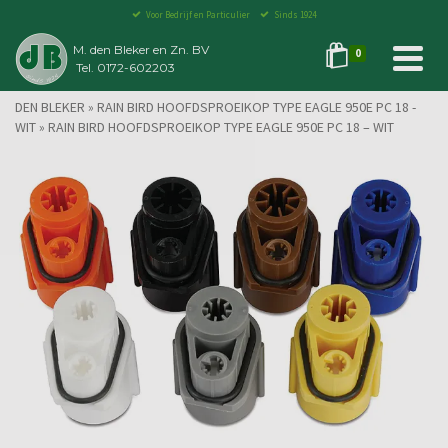
Voor Bedrijf en Particulier
Sinds 1924
M. den Bleker en Zn. BV
0
Tel. 0172-602203
DEN BLEKER
»
RAIN BIRD HOOFDSPROEIKOP TYPE EAGLE 950E PC 18 -
WIT
»
RAIN BIRD HOOFDSPROEIKOP TYPE EAGLE 950E PC 18 – WIT