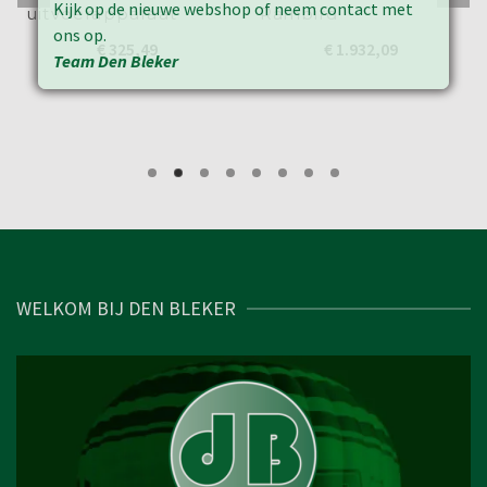
Kijk op de nieuwe webshop of neem contact met
uitvoerapparaat
Rainbird
ons op.
€
325,49
€
1.932,09
Team Den Bleker
WELKOM BIJ DEN BLEKER