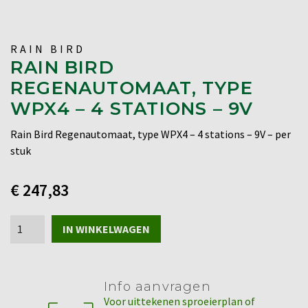
RAIN BIRD
RAIN BIRD
REGENAUTOMAAT, TYPE
WPX4 – 4 STATIONS – 9V
Rain Bird Regenautomaat, type WPX4 – 4 stations – 9V – per
stuk
€
247,83
Rain
IN WINKELWAGEN
Bird
Regenautomaat,
type
Info aanvragen
WPX4
Voor uittekenen sproeierplan of
-