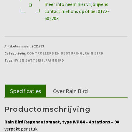
meer info neem hier vrijblijvend
4
contact met ons op of bel 0172-
stations
602203
-
9V
aantal
Artikelnummer:
7021783
Categorieën:
CONTROLLERS EN BESTURING
,
RAIN BIRD
Tags:
9V EN BATTERIJ
,
RAIN BIRD
Specificaties
Over Rain Bird
Productomschrijving
Rain Bird Regenautomaat, type WPX4 – 4 stations – 9V
verpakt per stuk