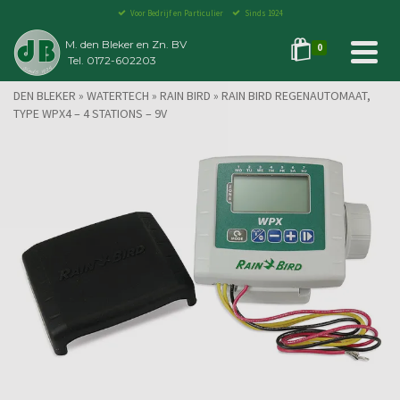
Voor Bedrijf en Particulier
Sinds 1924
M. den Bleker en Zn. BV
0
Tel. 0172-602203
DEN BLEKER
»
WATERTECH
»
RAIN BIRD
»
RAIN BIRD REGENAUTOMAAT,
TYPE WPX4 – 4 STATIONS – 9V