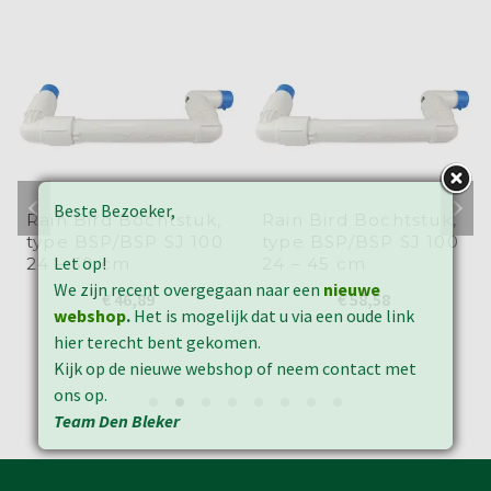
Beste Bezoeker,
Rain Bird Bochtstuk,
Rain Bird Bochtstuk,
type BSP/BSP SJ 100
type BSP/BSP SJ 100
Let op!
24 – 30 cm
24 – 45 cm
We zijn recent overgegaan naar een
nieuwe
€
46,89
€
58,58
webshop
.
Het is mogelijk dat u via een oude link
hier terecht bent gekomen.
Kijk op de nieuwe webshop of neem contact met
ons op.
Team Den Bleker