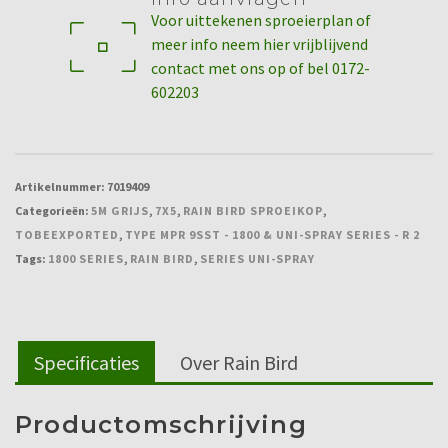
MPR
Voor uittekenen sproeierplan of
9SST
meer info neem hier vrijblijvend
-
contact met ons op of bel 0172-
1800
602203
&
UNI-
Spray
series
Artikelnummer:
7019409
-
Categorieën:
5M GRIJS
,
7X5
,
RAIN BIRD SPROEIKOP
,
r
TOBEEXPORTED
,
TYPE MPR 9SST - 1800 & UNI-SPRAY SERIES - R 2
2,7x5,5m
Tags:
1800 SERIES
,
RAIN BIRD
,
SERIES UNI-SPRAY
grijs
aantal
Specificaties
Over Rain Bird
Productomschrijving