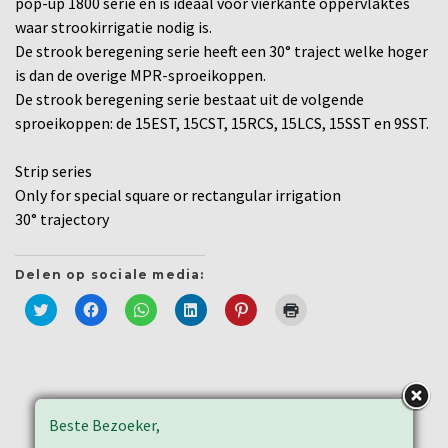
pop-up 1800 serie en is ideaal voor vierkante oppervlaktes
waar strookirrigatie nodig is.
De strook beregening serie heeft een 30° traject welke hoger
is dan de overige MPR-sproeikoppen.
De strook beregening serie bestaat uit de volgende
sproeikoppen: de 15EST, 15CST, 15RCS, 15LCS, 15SST en 9SST.
Strip series
Only for special square or rectangular irrigation
30° trajectory
Delen op sociale media:
Klik
Klik
Klik
Klik
Klik
Klik
om
om
om
om
om
om
te
te
te
op
op
af
delen
delen
delen
LinkedIn
Pinterest
te
met
op
op
te
te
drukken
Twitter
Facebook
WhatsApp
delen
delen
(Wordt
(Wordt
(Wordt
(Wordt
(Wordt
(Wordt
in
in
in
in
in
in
een
een
een
een
een
een
nieuw
Beste Bezoeker,
nieuw
nieuw
nieuw
nieuw
nieuw
venster
venster
venster
venster
venster
venster
geopend)