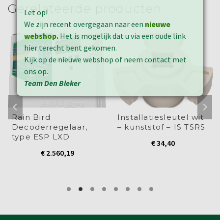
geopend)
geopend)
geopend)
geopend)
geopend)
Gerelateerde producten
Let op!
We zijn recent overgegaan naar een
nieuwe
webshop
.
Het is mogelijk dat u via een oude link
hier terecht bent gekomen.
Kijk op de nieuwe webshop of neem contact met
ons op.
Team Den Bleker
Rain Bird
Installatiesleutel wit
Decoderregelaar,
– kunststof – IS TSRS
type ESP LXD
€
34,40
€
2.560,19