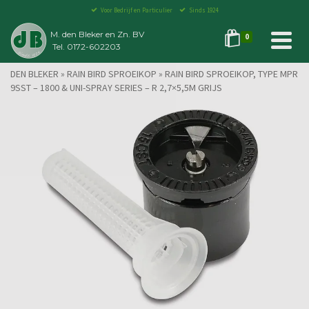
Voor Bedrijf en Particulier
Sinds 1924
M. den Bleker en Zn. BV
0
Tel. 0172-602203
DEN BLEKER
»
RAIN BIRD SPROEIKOP
»
RAIN BIRD SPROEIKOP, TYPE MPR
9SST – 1800 & UNI-SPRAY SERIES – R 2,7×5,5M GRIJS