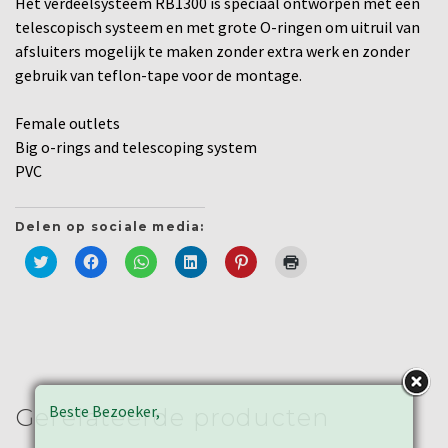
Het verdeelsysteem RB1300 is speciaal ontworpen met een
telescopisch systeem en met grote O-ringen om uitruil van
afsluiters mogelijk te maken zonder extra werk en zonder
gebruik van teflon-tape voor de montage.
Female outlets
Big o-rings and telescoping system
PVC
Delen op sociale media:
Klik
Klik
Klik
Klik
Klik
Klik
om
om
om
om
om
om
te
te
te
op
op
af
delen
delen
delen
LinkedIn
Pinterest
te
met
op
op
te
te
drukken
Twitter
Facebook
WhatsApp
delen
delen
(Wordt
(Wordt
(Wordt
(Wordt
(Wordt
(Wordt
in
in
in
in
in
in
een
een
een
een
een
een
nieuw
nieuw
nieuw
nieuw
nieuw
nieuw
venster
venster
venster
venster
venster
venster
geopend)
geopend)
geopend)
geopend)
geopend)
geopend)
Beste Bezoeker,
Gerelateerde producten