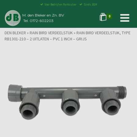
Voor Bedrijf en Particulier
Sinds 1924
M. den Bleker en Zn. BV
0
Tel. 0172-602203
DEN BLEKER
»
RAIN BIRD VERDEELSTUK
»
RAIN BIRD VERDEELSTUK, TYPE
RB1301-210 – 2 UITLATEN – PVC 1 INCH – GRIJS