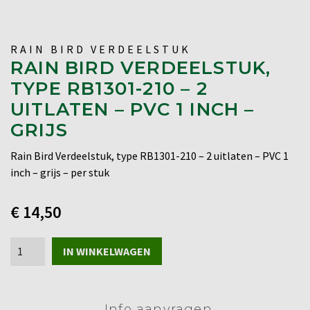
RAIN BIRD VERDEELSTUK
RAIN BIRD VERDEELSTUK,
TYPE RB1301-210 – 2
UITLATEN – PVC 1 INCH –
GRIJS
Rain Bird Verdeelstuk, type RB1301-210 – 2 uitlaten – PVC 1
inch – grijs – per stuk
€
14,50
Rain
IN WINKELWAGEN
Bird
Verdeelstuk,
type
Info aanvragen