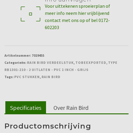
RB1301-
Voor uittekenen sproeierplan of
210
meer info neem hier vrijblijvend
-
contact met ons op of bel 0172-
2
602203
uitlaten
-
PVC
1
Artikelnummer:
7019455
inch
Categorieën:
RAIN BIRD VERDEELSTUK
,
TOBEEXPORTED
,
TYPE
-
RB1301-210 - 2 UITLATEN - PVC 1 INCH - GRIJS
grijs
Tags:
PVC STUKKEN
,
RAIN BIRD
aantal
Specificaties
Over Rain Bird
Productomschrijving