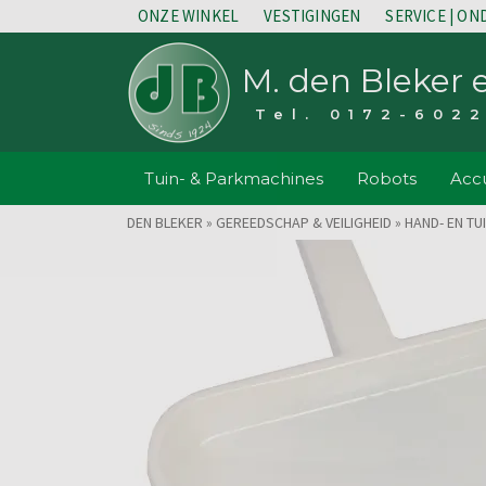
ONZE WINKEL
VESTIGINGEN
SERVICE | O
M. den Bleker 
Tel. 0172-602
Tuin- & Parkmachines
Robots
Accu
DEN BLEKER
»
GEREEDSCHAP & VEILIGHEID
»
HAND- EN T