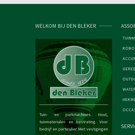
WELKOM BIJ DEN BLEKER
ASSO
TUINM
ROBO
ACCU
GERE
OUTDO
WATE
HEKW
OCCA
Tuin- en parkmachines. Hout,
tuinmaterialen en bestrating. Voor
SERV
bedrijf en particulier. Met vestigingen