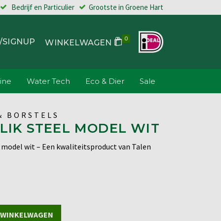
Bedrijf en Particulier
Grootste in Groene Hart
0
/SIGNUP
WINKELWAGEN
ine
Water Tech
Eco & Dier
Sale
& BORSTELS
LIK STEEL MODEL WIT
l model wit – Een kwaliteitsproduct van Talen
 WINKELWAGEN