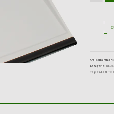
steel
model
wit
aantal
Artikelnummer:
Categorie:
BEZE
Tag:
TALEN TO