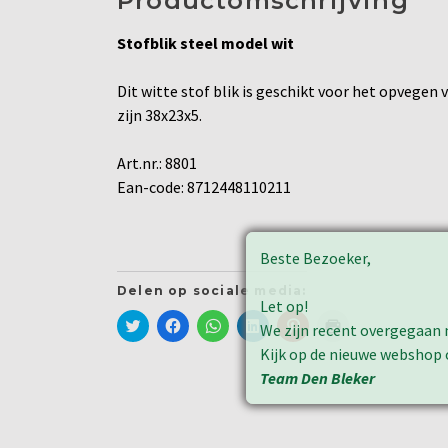
Productomschrijving
Stofblik steel model wit
Dit witte stof blik is geschikt voor het opvegen v
zijn 38x23x5.
Art.nr.: 8801
Ean-code: 8712448110211
Beste Bezoeker,
Delen op sociale media:
Let op!
Klik
Klik
Klik
Klik
Klik
Klik
We zijn recent overgegaan 
om
om
om
om
om
om
te
te
te
op
op
af
Kijk op de nieuwe webshop
delen
delen
delen
LinkedIn
Pinterest
te
met
op
op
te
te
drukken
Team Den Bleker
Twitter
Facebook
WhatsApp
delen
delen
(Wordt
(Wordt
(Wordt
(Wordt
(Wordt
(Wordt
in
in
in
in
in
in
een
een
een
een
een
een
nieuw
nieuw
nieuw
nieuw
nieuw
nieuw
venster