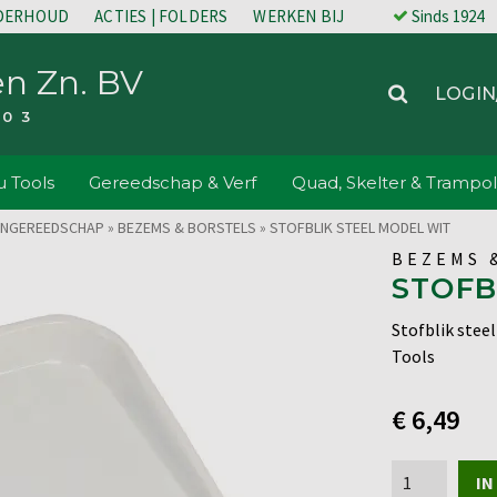
NDERHOUD
ACTIES | FOLDERS
WERKEN BIJ
Sinds 1924
en Zn. BV
LOGIN
203
 Tools
Gereedschap & Verf
Quad, Skelter & Trampol
UINGEREEDSCHAP
»
BEZEMS & BORSTELS
»
STOFBLIK STEEL MODEL WIT
BEZEMS 
STOFB
Stofblik stee
Tools
€
6,49
Stofblik
IN