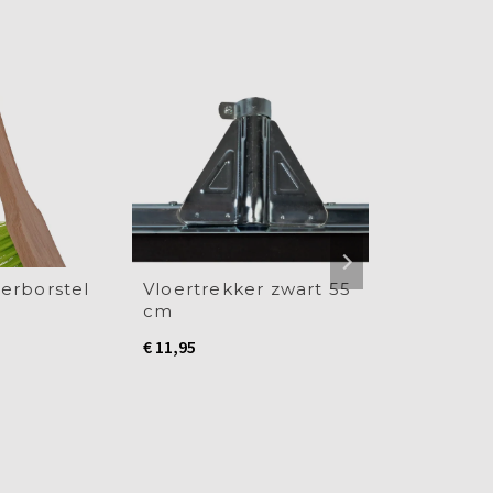
erborstel
Vloertrekker zwart 55
Zaalveger
cm
cm
€
11,95
€
12,95