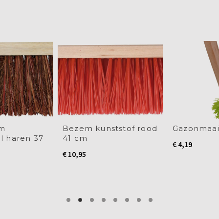
em
Bezem kunststof rood
Gazonmaai
l haren 37
41 cm
€
4,19
€
10,95