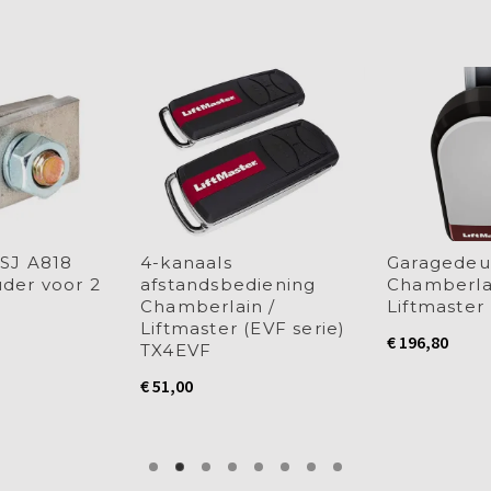
SJ A818
4-kanaals
Garagedeu
der voor 2
afstandsbediening
Chamberla
Chamberlain /
Liftmaste
Liftmaster (EVF serie)
€
196,80
TX4EVF
€
51,00