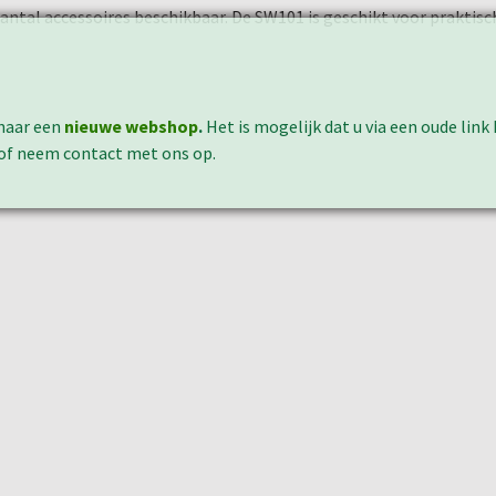
antal accessoires beschikbaar. De SW101 is geschikt voor praktisc
naar een
nieuwe webshop
.
Het is mogelijk dat u via een oude lin
 of neem contact met ons op.