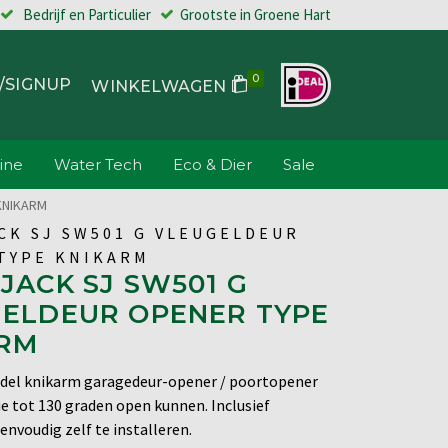
Bedrijf en Particulier
Grootste in Groene Hart
0
/SIGNUP
WINKELWAGEN
ine
Water Tech
Eco & Dier
Sale
KNIKARM
CK SJ SW501 G VLEUGELDEUR
TYPE KNIKARM
JACK SJ SW501 G
ELDEUR OPENER TYPE
ARM
del knikarm garagedeur-opener / poortopener
ie tot 130 graden open kunnen. Inclusief
envoudig zelf te installeren.