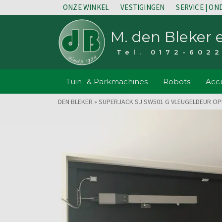
ONZE WINKEL
VESTIGINGEN
SERVICE | O
M. den Bleker 
Tel. 0172-602
Tuin- & Parkmachines
Robots
Accu
DEN BLEKER
»
SUPERJACK SJ SW501 G VLEUGELDEUR OP