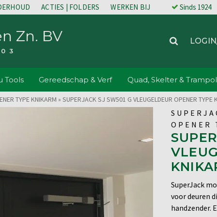
NDERHOUD
ACTIES | FOLDERS
WERKEN BIJ
Sinds 1924
en Zn. BV
LOGIN
203
 Tools
Gereedschap & Verf
Quad, Skelter & Trampol
ENER TYPE KNIKARM
»
SUPERJACK SJ SW501 G VLEUGELDEUR OPENER TYPE 
SUPERJA
OPENER 
SUPER
VLEUG
KNIK
SuperJack mo
voor deuren d
handzender. E