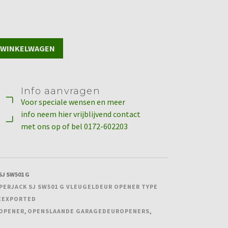
 WINKELWAGEN
Info aanvragen
Voor speciale wensen en meer
info neem hier vrijblijvend contact
met ons op of bel 0172-602203
SJ SW501 G
PERJACK SJ SW501 G VLEUGELDEUR OPENER TYPE
EEXPORTED
 OPENER
,
OPENSLAANDE GARAGEDEUROPENERS
,