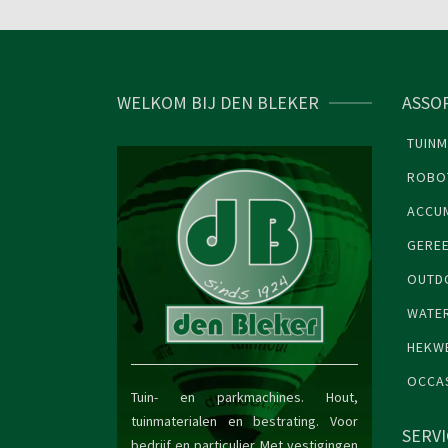
WELKOM BIJ DEN BLEKER
ASSO
TUINM
ROBO
ACCU
GERE
OUTDO
WATE
HEKW
OCCA
Tuin- en parkmachines. Hout,
tuinmaterialen en bestrating. Voor
SERV
bedrijf en particulier. Met vestigingen