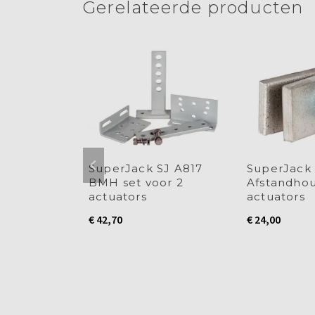
Gerelateerde producten
SJ SW101
SuperJack SJ A817
SuperJack 
kopener
BMH set voor 2
Afstandhou
ack
actuators
actuators
€
42,70
€
24,00