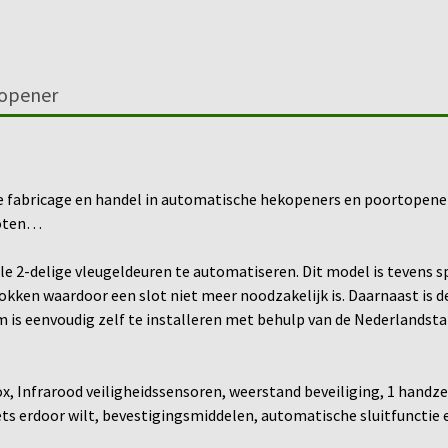
ropener
e fabricage en handel in automatische hekopeners en poortopeners
loten…
le 2-delige vleugeldeuren te automatiseren. Dit model is tevens s
kken waardoor een slot niet meer noodzakelijk is. Daarnaast is de
 is eenvoudig zelf te installeren met behulp van de Nederlandstal
, Infrarood veiligheidssensoren, weerstand beveiliging, 1 handze
fiets erdoor wilt, bevestigingsmiddelen, automatische sluitfunctie