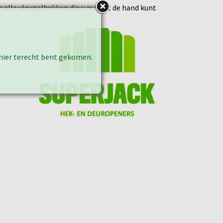
h alle vleugelhekken die u nu met de hand kunt
k hier terecht bent gekomen.