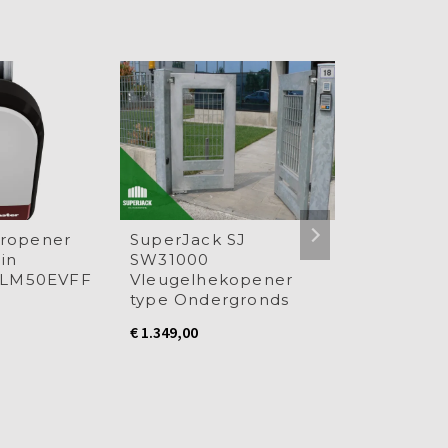
ropener
SuperJack SJ
SuperJack
in
SW31000
Magneetka
r LM50EVFF
Vleugelhekopener
€
10,00
type Ondergronds
€
1.349,00