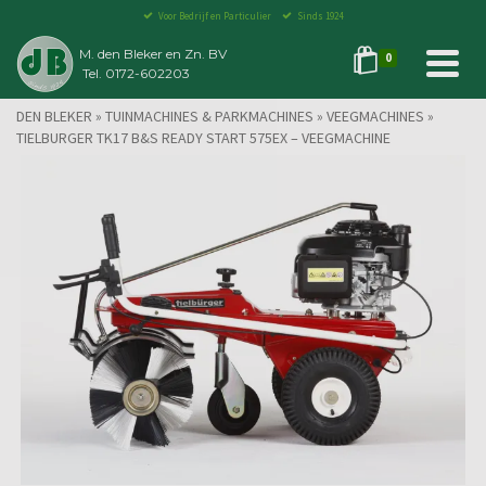
Voor Bedrijf en Particulier
Sinds 1924
M. den Bleker en Zn. BV
0
Tel. 0172-602203
DEN BLEKER
»
TUINMACHINES & PARKMACHINES
»
VEEGMACHINES
»
TIELBURGER TK17 B&S READY START 575EX – VEEGMACHINE