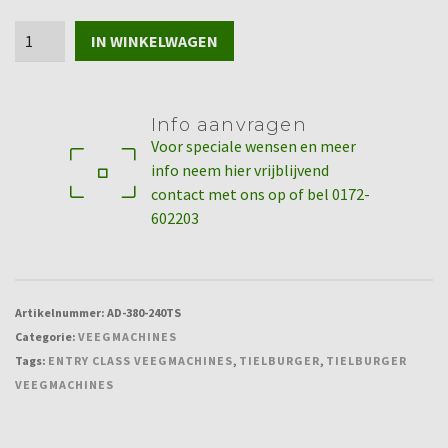
Tielburger
IN WINKELWAGEN
TK17
B&S
Ready
Info aanvragen
Start
Voor speciale wensen en meer
575EX
info neem hier vrijblijvend
-
contact met ons op of bel 0172-
veegmachine
602203
aantal
Artikelnummer:
AD-380-240TS
Categorie:
VEEGMACHINES
Tags:
ENTRY CLASS VEEGMACHINES
,
TIELBURGER
,
TIELBURGER
VEEGMACHINES