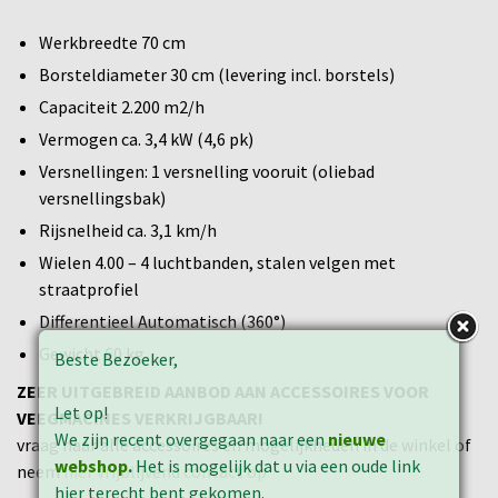
Werkbreedte 70 cm
Borsteldiameter 30 cm (levering incl. borstels)
Capaciteit 2.200 m2/h
Vermogen ca. 3,4 kW (4,6 pk)
Versnellingen: 1 versnelling vooruit (oliebad
versnellingsbak)
Rijsnelheid ca. 3,1 km/h
Wielen 4.00 – 4 luchtbanden, stalen velgen met
straatprofiel
Differentieel Automatisch (360°)
Gewicht 60 kg
Beste Bezoeker,
ZEER UITGEBREID AANBOD AAN ACCESSOIRES VOOR
Let op!
VEEGMACINES VERKRIJGBAAR!
We zijn recent overgegaan naar een
nieuwe
vraag naar alle accessoires en mogelijkheden in de winkel of
webshop
.
Het is mogelijk dat u via een oude link
neem
hier vrijblijvend contact op
hier terecht bent gekomen.