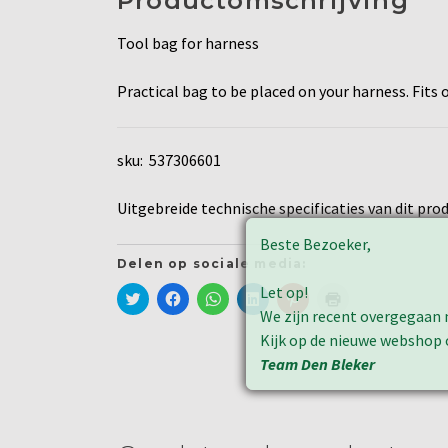
Productomschrijving
Tool bag for harness
Practical bag to be placed on your harness. Fits
sku: 537306601
Uitgebreide technische specificaties van dit prod
Beste Bezoeker,
Delen op sociale media:
Let op!
Klik
Klik
Klik
Klik
Klik
Klik
om
om
om
om
om
om
We zijn recent overgegaan 
te
te
te
op
op
af
delen
delen
delen
LinkedIn
Pinterest
te
Kijk op de nieuwe webshop
met
op
op
te
te
drukken
Twitter
Facebook
WhatsApp
delen
delen
(Wordt
Team Den Bleker
(Wordt
(Wordt
(Wordt
(Wordt
(Wordt
in
in
in
in
in
in
een
een
een
een
een
een
nieuw
nieuw
nieuw
nieuw
nieuw
nieuw
venster
venster
venster
venster
venster
venster
geopend)
geopend)
geopend)
geopend)
geopend)
geopend)