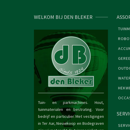
WELKOM BIJ DEN BLEKER
ASSO
TUINM
ROBO
ACCU
GERE
OUTDO
WATE
HEKW
OCCA
Tuin- en parkmachines. Hout,
tuinmaterialen en bestrating. Voor
SERV
bedrijf en particulier. Met vestigingen
in Ter Aar, Nieuwkoop en Bodegraven
SERVI