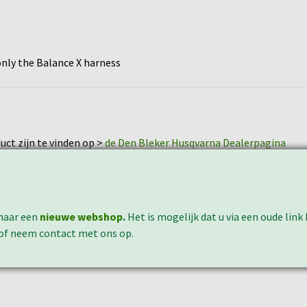
 only the Balance X harness
uct zijn te vinden op >
de Den Bleker Husqvarna Dealerpagina
naar een
nieuwe webshop
.
Het is mogelijk dat u via een oude lin
 of neem contact met ons op.