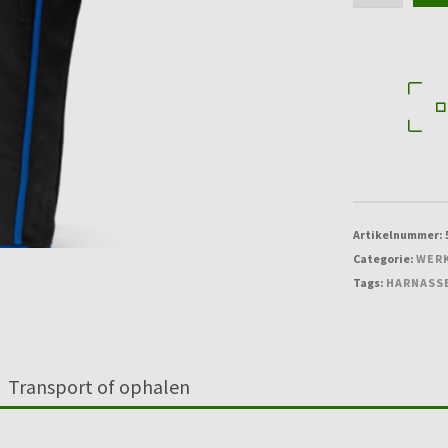
bag
for
harness
aantal
Artikelnummer:
Categorie:
WERK
Tags:
HARNASS
Transport of ophalen