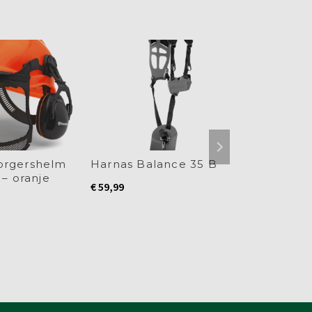
AANB
orgershelm
Harnas Balance 35 B
Veiligheids
 – oranje
brildrager
€
59,99
€
31,
€
29,99