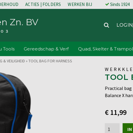
NDERHOUD
ACTIES | FOLDERS
WERKEN BIJ
Sinds 1924
en Zn. BV
LOGIN
203
 Tools
Gereedschap & Verf
Quad, Skelter & Trampol
 & VEILIGHEID
»
TOOL BAG FOR HARNESS
WERKKLE
TOOL 
Practical bag 
Balance X har
€
11,99
Tool
IN