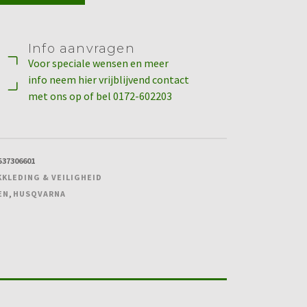
Info aanvragen
Voor speciale wensen en meer
info neem hier vrijblijvend contact
met ons op of bel 0172-602203
537306601
KLEDING & VEILIGHEID
EN
,
HUSQVARNA