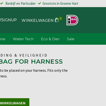
Bedrijf en Particulier
Grootste in Groene Hart
0
/SIGNUP
WINKELWAGEN
ine
Water Tech
Eco & Dier
Sale
DING & VEILIGHEID
BAG FOR HARNESS
to be placed on your harness. Fits only the
ness.
 WINKELWAGEN