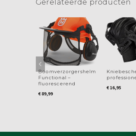
Gerelateerde producten
Balance X
Boomverzorgershelm
Kniebesch
Functional –
profession
fluorescerend
€
16,95
€
89,99