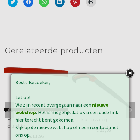
Klik
Klik
Klik
Klik
Klik
Klik
om
om
om
om
om
om
te
te
te
op
op
af
delen
delen
delen
LinkedIn
Pinterest
te
met
op
op
te
te
drukken
Twitter
Facebook
WhatsApp
delen
delen
(Wordt
(Wordt
(Wordt
(Wordt
(Wordt
(Wordt
in
in
in
in
in
in
een
een
een
een
een
een
nieuw
nieuw
nieuw
nieuw
nieuw
nieuw
venster
venster
venster
venster
venster
venster
geopend)
geopend)
geopend)
geopend)
geopend)
geopend)
Gerelateerde producten
Beste Bezoeker,
Let op!
We zijn recent overgegaan naar een
nieuwe
webshop
.
Het is mogelijk dat u via een oude link
hier terecht bent gekomen.
Beugelzaag 24D first
Takkenzaag
quality
Kijk op de nieuwe webshop of neem contact met
€
23,95
ons op.
€
11,95