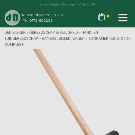
Voor Bedrijf en Particulier
Sinds 1924
M. den Bleker en Zn. BV
0
Tel. 0172-602203
DEN BLEKER
»
GEREEDSCHAP & VEILIGHEID
»
HAND- EN
TUINGEREEDSCHAP
»
HAMERS, BIJLEN, ZAGEN
»
TUINHAMER KUNSTSTOF
COMPLEET