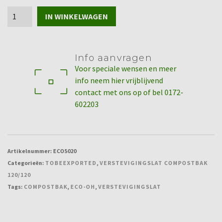
Verstevigingslat
IN WINKELWAGEN
compostbak
120/120
aantal
Info aanvragen
Voor speciale wensen en meer
info neem hier vrijblijvend
contact met ons op of bel 0172-
602203
Artikelnummer:
ECO5020
Categorieën:
TOBEEXPORTED
,
VERSTEVIGINGSLAT COMPOSTBAK
120/120
Tags:
COMPOSTBAK
,
ECO-OH
,
VERSTEVIGINGSLAT