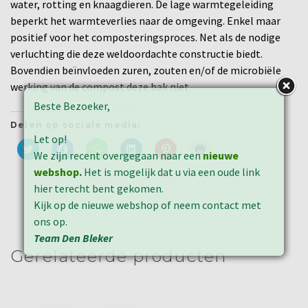
water, rotting en knaagdieren. De lage warmtegeleiding
beperkt het warmteverlies naar de omgeving. Enkel maar
positief voor het composteringsproces. Net als de nodige
verluchting die deze weldoordachte constructie biedt.
Bovendien beïnvloeden zuren, zouten en/of de microbiële
werking van de compost deze bak niet.
Beste Bezoeker,
Delen op sociale media:
Let op!
Klik
Klik
Klik
Klik
Klik
Klik
We zijn recent overgegaan naar een
nieuwe
om
om
om
om
om
om
te
te
te
op
op
af
webshop
.
Het is mogelijk dat u via een oude link
delen
delen
delen
LinkedIn
Pinterest
te
met
op
op
te
te
drukken
hier terecht bent gekomen.
Twitter
Facebook
WhatsApp
delen
delen
(Wordt
(Wordt
(Wordt
(Wordt
(Wordt
(Wordt
in
Kijk op de nieuwe webshop of neem contact met
in
in
in
in
in
een
een
een
een
een
een
nieuw
ons op.
nieuw
nieuw
nieuw
nieuw
nieuw
venster
venster
venster
venster
venster
venster
geopend)
Team Den Bleker
geopend)
geopend)
geopend)
geopend)
geopend)
Gerelateerde producten