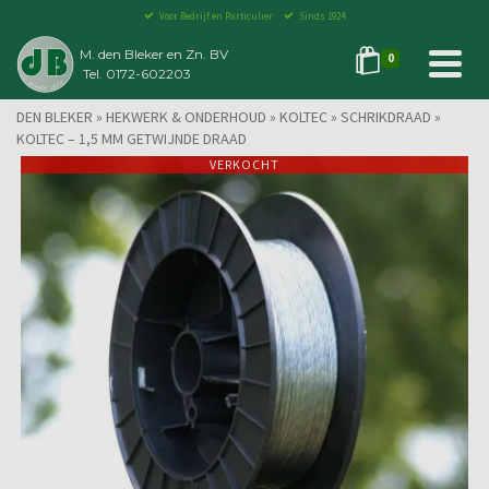
Voor Bedrijf en Particulier
Sinds 1924
M. den Bleker en Zn. BV
0
Tel. 0172-602203
DEN BLEKER
»
HEKWERK & ONDERHOUD
»
KOLTEC
»
SCHRIKDRAAD
»
KOLTEC – 1,5 MM GETWIJNDE DRAAD
VERKOCHT