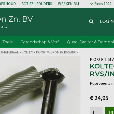
NDERHOUD
ACTIES | FOLDERS
WERKEN BIJ
Sinds 1924
en Zn. BV
LOGIN
203
 Tools
Gereedschap & Verf
Quad, Skelter & Trampol
TMATERIAAL
»
KOLTEC – POORTVEER 5MTR RVS/INOX
POORTMA
KOLTE
RVS/I
Poortveer 5 
€
24,95
Koltec
IN