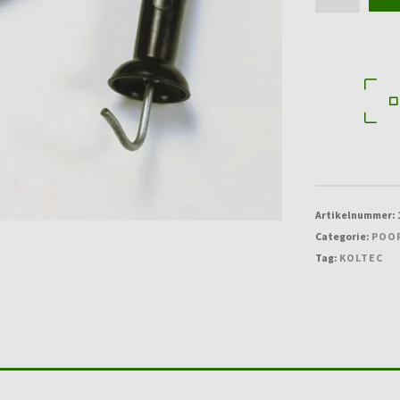
-
POORTVEER
5MTR
RVS/INOX
aantal
Artikelnummer:
Categorie:
POO
Tag:
KOLTEC