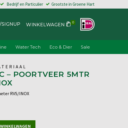
Bedrijf en Particulier
Grootste in Groene Hart
0
/SIGNUP
WINKELWAGEN
ine
Water Tech
Eco & Dier
Sale
TERIAAL
C – POORTVEER 5MTR
NOX
meter RVS/INOX
 WINKELWAGEN