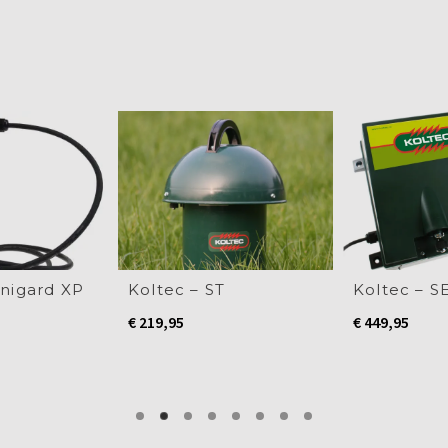
inigard XP
Koltec – ST
Koltec – S
€
219,95
€
449,95