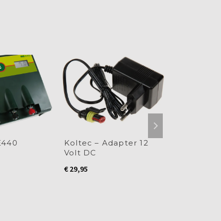
E440
Koltec – Adapter 12
Koltec – M
Volt DC
€
274,95
€
29,95