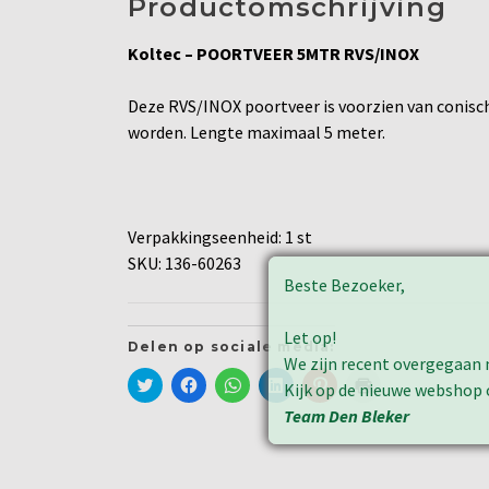
Productomschrijving
Koltec – POORTVEER 5MTR RVS/INOX
Deze RVS/INOX poortveer is voorzien van conische
worden. Lengte maximaal 5 meter.
Verpakkingseenheid: 1 st
SKU: 136-60263
Beste Bezoeker,
Let op!
Delen op sociale media:
We zijn recent overgegaan 
Klik
Klik
Klik
Klik
Klik
Klik
Kijk op de nieuwe webshop
om
om
om
om
om
om
te
te
te
op
op
af
Team Den Bleker
delen
delen
delen
LinkedIn
Pinterest
te
met
op
op
te
te
drukken
Twitter
Facebook
WhatsApp
delen
delen
(Wordt
(Wordt
(Wordt
(Wordt
(Wordt
(Wordt
in
in
in
in
in
in
een