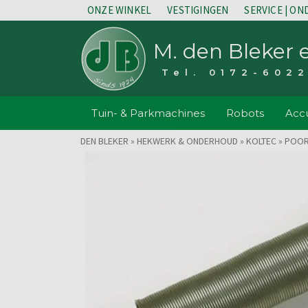
ONZE WINKEL
VESTIGINGEN
SERVICE | O
M. den Bleker 
Tel. 0172-602
Tuin- & Parkmachines
Robots
Accu
DEN BLEKER
»
HEKWERK & ONDERHOUD
»
KOLTEC
»
POOR