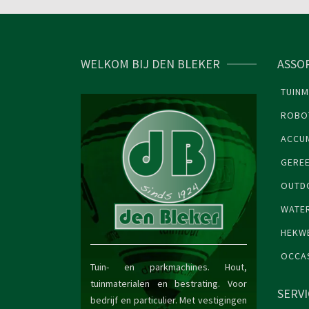
WELKOM BIJ DEN BLEKER
ASSO
TUINM
ROBO
ACCU
GERE
OUTDO
WATE
HEKW
OCCA
Tuin- en parkmachines. Hout,
tuinmaterialen en bestrating. Voor
SERV
bedrijf en particulier. Met vestigingen