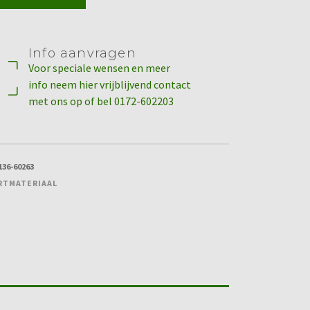
Info aanvragen
Voor speciale wensen en meer
info neem hier vrijblijvend contact
met ons op of bel 0172-602203
136-60263
RTMATERIAAL