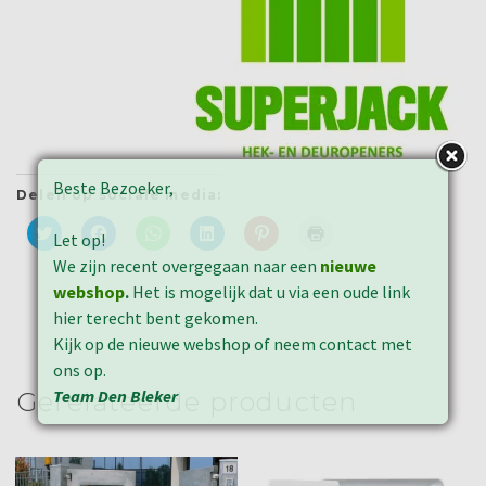
Beste Bezoeker,
Delen op sociale media:
Klik
Klik
Klik
Klik
Klik
Klik
Let op!
om
om
om
om
om
om
te
te
te
op
op
af
We zijn recent overgegaan naar een
nieuwe
delen
delen
delen
LinkedIn
Pinterest
te
met
op
op
te
te
drukken
webshop
.
Het is mogelijk dat u via een oude link
Twitter
Facebook
WhatsApp
delen
delen
(Wordt
(Wordt
(Wordt
(Wordt
(Wordt
(Wordt
in
hier terecht bent gekomen.
in
in
in
in
in
een
een
een
een
een
een
nieuw
Kijk op de nieuwe webshop of neem contact met
nieuw
nieuw
nieuw
nieuw
nieuw
venster
ons op.
venster
venster
venster
venster
venster
geopend)
geopend)
geopend)
geopend)
geopend)
geopend)
Team Den Bleker
Gerelateerde producten