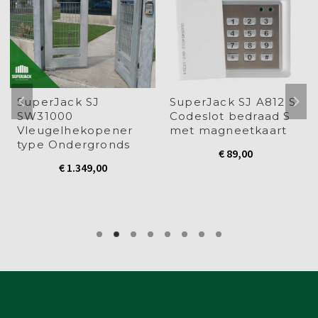
SuperJack SJ
SuperJack SJ A812 S
SW31000
Codeslot bedraad S
Vleugelhekopener
met magneetkaart
type Ondergronds
€
89,00
€
1.349,00