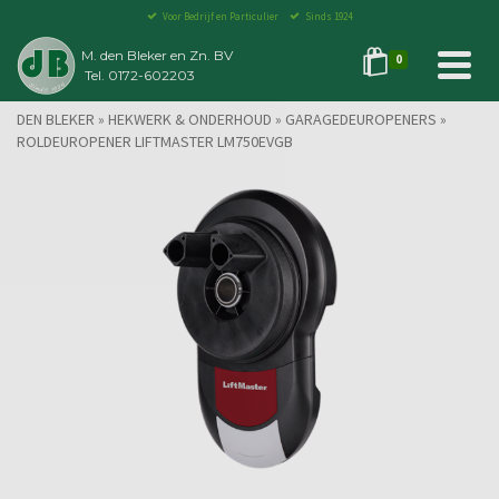
Voor Bedrijf en Particulier
Sinds 1924
M. den Bleker en Zn. BV
0
Tel. 0172-602203
DEN BLEKER
»
HEKWERK & ONDERHOUD
»
GARAGEDEUROPENERS
»
ROLDEUROPENER LIFTMASTER LM750EVGB